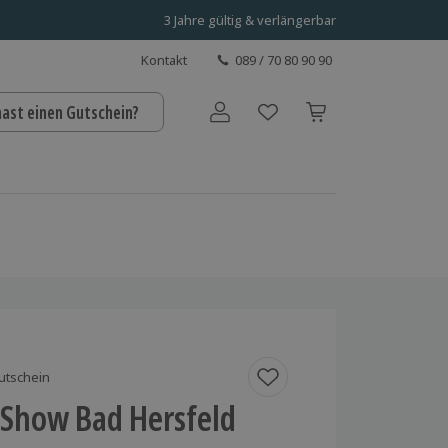
3 Jahre gültig & verlängerbar
Kontakt
089 / 70 80 90 90
hast einen Gutschein?
Benutzerkonto
utschein
 Show Bad Hersfeld