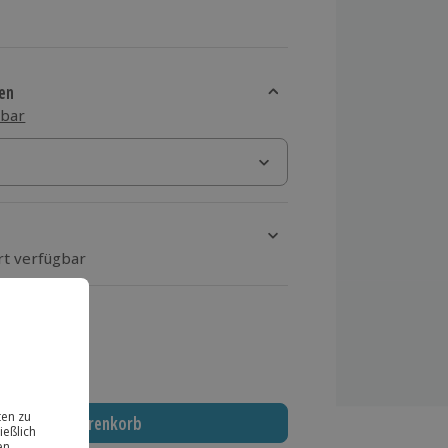
en
sbar
rt verfügbar
ten Schritt einen Termin aus
 MwSt.)
In den Warenkorb