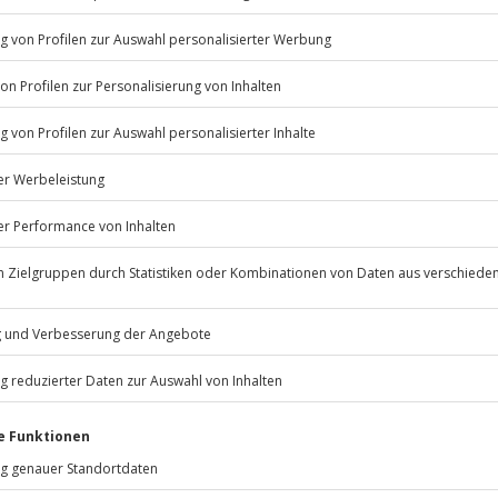
© OpenStreetMaps
icht
erfügbar
Jochen Schweizer
GmbH
Mühldorfstraße 8
81671
München
eiten, außer an bundesweiten
.