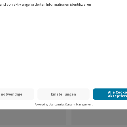
Fr: 9-17 Uhr
www.b2b.jochen-schweizer.de/
 CLUB DEAL