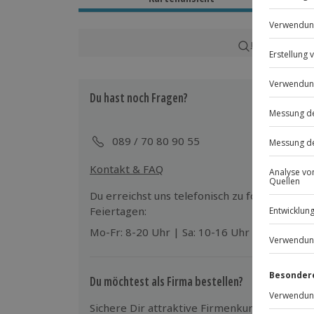
Ca. 4 Stunden
Verfügbarkeit / Termine
Karte in Großans
Ganzjährig zu bestimmten Terminen v
Du hast noch Fragen?
Teilnehmer
Gutschein gültig für 1 Person
Gruppengröße: 10-50 Personen
089 / 70 80 90 55
Kontakt & FAQ
Du erreichst uns telefonisch zu folgenden Z
Feiertagen:
Mo-Fr: 8-20 Uhr | Sa: 10-16 Uhr
Du möchtest als Firma bestellen?
Sichere Dir attraktive Firmenkunden Vorteile