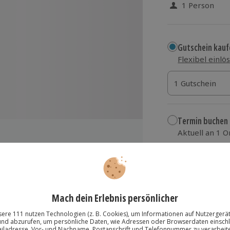
1 Person
Gutschein kauf
Flexibel einlö
1 Gutschein
1 Gutschein
1 Gutschein
Termin buchen
Aktuell an 1 O
Wähle im nächs
29,90 €
zzgl. Versand
(inkl.
n Gebühr