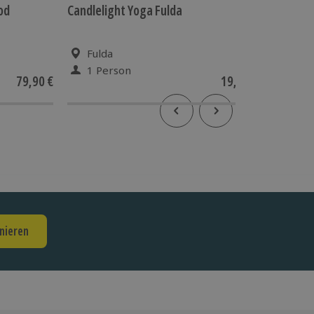
od
Candlelight Yoga Fulda
Online 
Fulda
Onli
1 Person
1 Pe
79,90 €
19,90 €
nieren