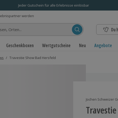
Jeder Gutschein für alle Erlebnisse einlösbar
lebnispartner werden
Du 
n...
Geschenkboxen
Wertgutscheine
Neu
Angebote
ows
/
Travestie Show Bad Hersfeld
Jochen Schweizer G
Travestie