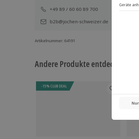
+49 89 / 60 60 89 700
Mo-
b2b@jochen-schweizer.de
Artikelnummer
:
64191
Andere Produkte entdecken
-15% CLUB DEAL
-15%