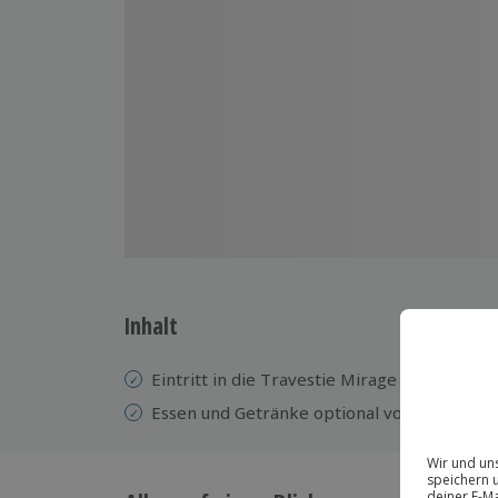
Inhalt
Eintritt in die Travestie Mirage Show
Essen und Getränke optional vor Ort gege