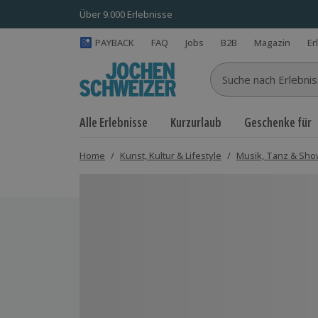
Über 9.000 Erlebnisse
PAYBACK
FAQ
Jobs
B2B
Magazin
Er
Suche nach Erlebnisse
Alle Erlebnisse
Kurzurlaub
Geschenke für
Home
/
Kunst, Kultur & Lifestyle
/
Musik, Tanz & Sh
Bild 1 von 5