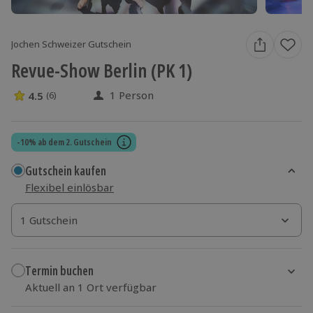
Jochen Schweizer Gutschein
Revue-Show Berlin (PK 1)
1 Person
4.5
(6)
4.5 Sterne von 5 aus 6 Bewertungen
-10% ab dem 2. Gutschein
Gutschein kaufen
Flexibel einlösbar
1 Gutschein
1 Gutschein
1 Gutschein
Termin buchen
Aktuell an 1 Ort verfügbar
Wähle im nächsten Schritt einen Termin aus