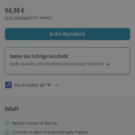
94,90 €
zzgl. Versand
(inkl. MwSt.)
In den Warenkorb
Immer das richtige Geschenk:
Große Auswahl, volle Flexibilität und maximale Sicherheit
Große Auswahl
Über 9.000 Erlebnisse.
Du erhältst
47
°P
Volle Flexibilität
Jeder Gutschein für alle Erlebnisse einlösbar.
Maximale Sicherheit
3 Jahre gültig & verlängerbar.
Inhalt
Revue-Show in Berlin
Eintritt in den Friedrichstadt-Palast