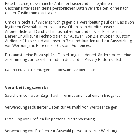
Jochen Schweizer
GmbH
Mühldorfstraße 8
81671
München
Du erreichst uns telefonisch zu folgenden Zeiten,
außer an bundesweiten Feiertagen:
Mo-Fr: 8-20 Uhr | Sa: 10-16 Uhr
Du möchtest als Firma bestellen?
Sichere Dir attraktive Firmenkunden Vorteile.
+49 89 / 60 60 89 700
Mo-Fr: 9-17 Uhr
b2b@jochen-schweizer.de
www.b2b.jochen-schweizer.de/