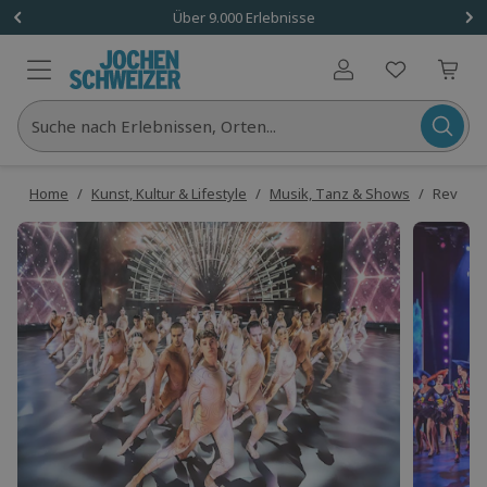
Über 9.000 Erlebnisse
Benutzerkonto
Suche nach Erlebnissen, Orten...
Home
/
Kunst, Kultur & Lifestyle
/
Musik, Tanz & Shows
/
Revue-S