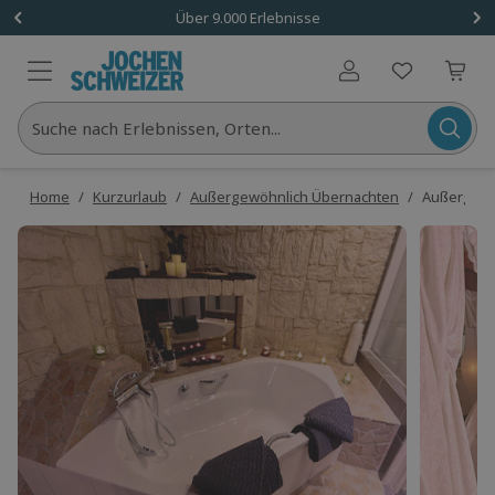
Über 9.000 Erlebnisse
Benutzerkonto
Suche nach Erlebnissen, Orten...
Home
/
Kurzurlaub
/
Außergewöhnlich Übernachten
/
Außergewöh