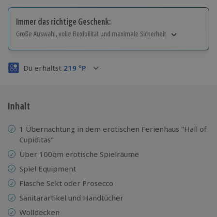
Immer das richtige Geschenk:
Große Auswahl, volle Flexibilität und maximale Sicherheit
Große Auswahl
Über 9.000 Erlebnisse.
Du erhältst
219
°P
Volle Flexibilität
Jeder Gutschein für alle Erlebnisse einlösbar.
Maximale Sicherheit
3 Jahre gültig & verlängerbar.
Inhalt
1 Übernachtung in dem erotischen Ferienhaus "Hall of
Cupiditas"
Über 100qm erotische Spielräume
Spiel Equipment
Flasche Sekt oder Prosecco
Sanitärartikel und Handtücher
Wolldecken