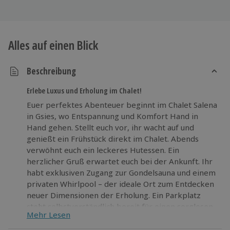
Alles auf einen Blick
Beschreibung
Erlebe Luxus und Erholung im Chalet!
Euer perfektes Abenteuer beginnt im Chalet Salena
in Gsies, wo Entspannung und Komfort Hand in
Hand gehen. Stellt euch vor, ihr wacht auf und
genießt ein Frühstück direkt im Chalet. Abends
verwöhnt euch ein leckeres Hutessen. Ein
herzlicher Gruß erwartet euch bei der Ankunft. Ihr
habt exklusiven Zugang zur Gondelsauna und einem
privaten Whirlpool – der ideale Ort zum Entdecken
neuer Dimensionen der Erholung. Ein Parkplatz
steht selbstverständlich bereit für einen sorglosen
Mehr Lesen
Aufenthalt in dieser außergewöhnlichen
Umgebung, die zum Rausgehen und Neues erleben