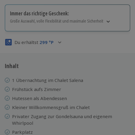
Immer das richtige Geschenk:
Große Auswahl, volle Flexibilität und maximale Sicherheit
Große Auswahl
Über 9.000 Erlebnisse.
Du erhältst
299
°P
Volle Flexibilität
Jeder Gutschein für alle Erlebnisse einlösbar.
Maximale Sicherheit
3 Jahre gültig & verlängerbar.
Inhalt
1 Übernachtung im Chalet Salena
Frühstück aufs Zimmer
Hutessen als Abendessen
Kleiner Willkommensgruß im Chalet
Privater Zugang zur Gondelsauna und eigenem
Whirlpool
Parkplatz