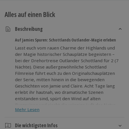
Alles auf einen Blick
Beschreibung
Auf Jamies Spuren: Schottlands Outlander-Magie erleben
Lasst euch vom rauen Charme der Highlands und
der Magie historischer Schauplätze begeistern –
bei der Drehortreise Outlander Schottland für 2 (7
Nächte). Diese außergewöhnliche Schottland
Filmreise führt euch zu den Originalschauplätzen
der Serie, mitten hinein in die bewegenden
Geschichten von Jamie und Claire. Acht Tage lang
erlebt ihr hautnah, wo dramatische Szenen
entstanden sind, spürt den Wind auf alten
Burgruinen und riecht die würzige Luft der Natur.
Mehr Lesen
Hochwertige Unterkünfte mit Frühstück sorgen
dabei für Komfort und Entspannung. Mit einem
umfassenden Infopaket seid ihr bestens auf euer
Die wichtigsten Infos