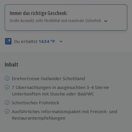
Immer das richtige Geschenk:
Große Auswahl, volle Flexibilität und maximale Sicherheit
Große Auswahl
Über 9.000 Erlebnisse.
Du erhältst
1634
°P
Volle Flexibilität
Jeder Gutschein für alle Erlebnisse einlösbar.
Maximale Sicherheit
3 Jahre gültig & verlängerbar.
Inhalt
Drehortreise Outlander Schottland
7 Übernachtungen in ausgesuchten 3-4 Sterne
Unterkünften mit Dusche oder Bad/WC
Schottisches Frühstück
Ausführliches Informationspaket mit Freizeit- und
Restaurantempfehlungen