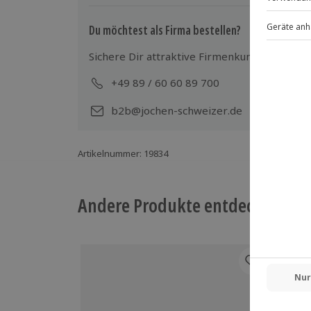
gegen Aufpreis hinzugebucht werden
Bitte teile dies ggf. dem Veranstalter 
Du möchtest als Firma bestellen?
mit
Sichere Dir attraktive Firmenkunden Vorteile
+49 89 / 60 60 89 700
Mo-
b2b@jochen-schweizer.de
Artikelnummer
:
19834
Andere Produkte entdecken