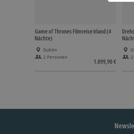
Game of Thrones Filmreise Irland (4
Dreho
Nächte)
Näch
Dublin
D
2 Personen
2
1.099,90 €
Newslet