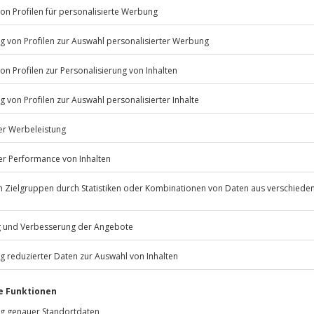
Listenansicht
© OpenStreetMaps
icht
ügbar.
Jahre
Jochen Schweizer
GmbH
Mühldorfstraße 8
81671
München
eiten, außer an bundesweiten
ngsnächte können auf Wunsch und