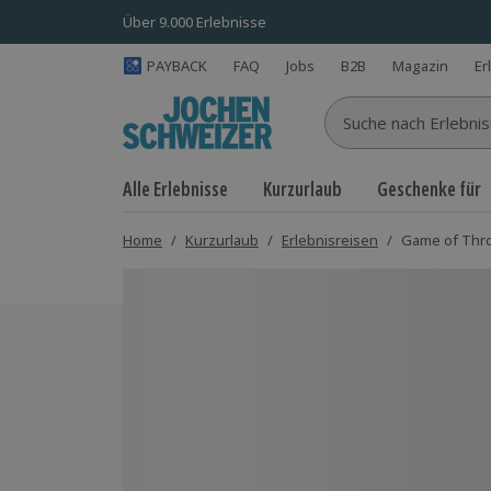
Über 9.000 Erlebnisse
PAYBACK
FAQ
Jobs
B2B
Magazin
Er
Suche nach Erlebnisse
Alle Erlebnisse
Kurzurlaub
Geschenke für
Home
/
Kurzurlaub
/
Erlebnisreisen
/
Game of Thron
Bild 1 von 6