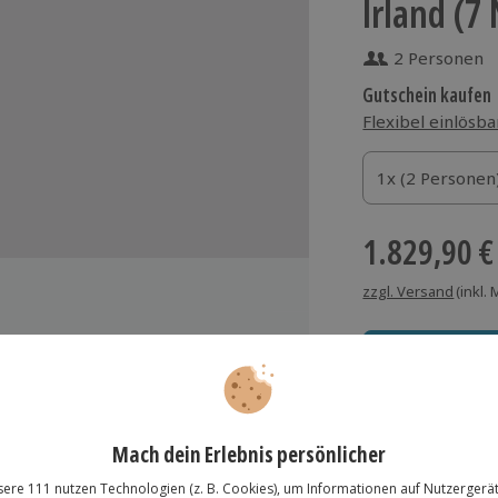
Irland (7
2 Personen
Gutschein kaufen
Flexibel einlösba
1x (2 Personen)
1x (2 Personen
1x (2 Personen
1.829,90 €
zzgl. Versand
(inkl.
B&Bs inkl. Frühstück
Immer das rich
-Reise
Große Auswahl, voll
sbeschreibungen)