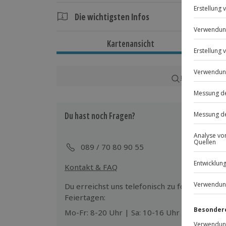
Die wichtigsten Infos
Dauer
Kartenansicht
8 Tage
7 Nächte
Karte in Großans
Verfügbarkeit / Termine
Ganzjährig zu bestimmten Terminen verf
Du hast noch Fragen?
Teilnahmebedingungen
Mindestalter des Hauptreisenden: 18 
089 / 70 80 90 55
Kontakt & FAQ
Teilnehmer
2 Personen
Du erreichst uns telefonisch zu folgenden Z
Feiertagen:
Hinweis
Mo-Fr: 8-20 Uhr | Sa: 10-16 Uhr
Hin- und Rückreise sowie Verlängeru