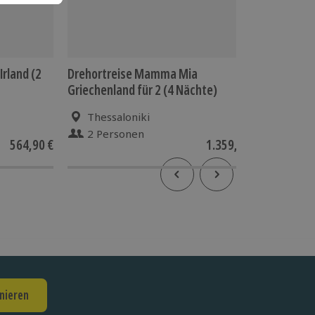
Irland (2
Drehortreise Mamma Mia
Drehort
Griechenland für 2 (4 Nächte)
für 2 (5
Thessaloniki
Kop
2 Personen
2 P
564,90 €
1.359,90 €
nieren