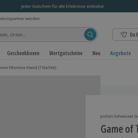
Jeder Gutschein für alle Erlebnisse einlösbar
lebnispartner werden
Du 
n...
Geschenkboxen
Wertgutscheine
Neu
Angebote
es Filmreise Irland (7 Nächte)
Jochen Schweizer G
Game of T