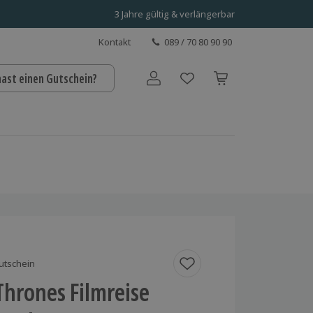
3 Jahre gültig & verlängerbar
Kontakt
089 / 70 80 90 90
hast einen Gutschein?
Benutzerkonto
utschein
hrones Filmreise