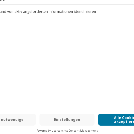
bei der Einlösung des Gutscheins
.
Fr: 9-17 Uhr
www.b2b.jochen-schweizer.de/