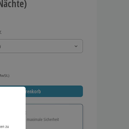
 Nächte)
r
)
)
 MwSt.)
In den Warenkorb
tige Geschenk:
e Flexibilität und maximale Sicherheit