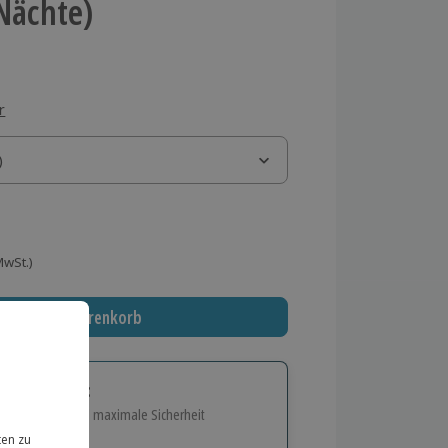
 Nächte)
r
)
)
 MwSt.)
In den Warenkorb
tige Geschenk:
e Flexibilität und maximale Sicherheit