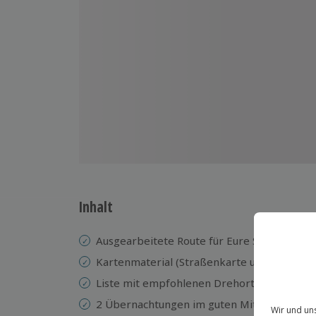
Inhalt
Ausgearbeitete Route für Eure Selbstfahrer
Kartenmaterial (Straßenkarte und Anfahrt
Liste mit empfohlenen Drehorten / Filmen 
2 Übernachtungen im guten Mittelklasse-Hot