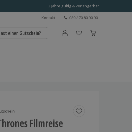
3 Jahre gültig & verlängerbar
Kontakt
089 / 70 80 90 90
hast einen Gutschein?
Benutzerkonto
utschein
hrones Filmreise