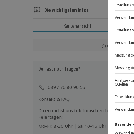
Die wichtigsten Infos
Dauer
Kartenansicht
3 Tage
2 Nächte
Karte in Großans
Verfügbarkeit / Termine
Ganzjährig zu bestimmten Terminen verf
Du hast noch Fragen?
Teilnahmebedingungen
Mindestalter des Hauptreisenden: 18 
089 / 70 80 90 55
Kontakt & FAQ
Wetter
Wetterunabhängig
Du erreichst uns telefonisch zu folgenden Z
Feiertagen:
Teilnehmer
Mo-Fr: 8-20 Uhr | Sa: 10-16 Uhr
Gutschein gültig für 2 Personen