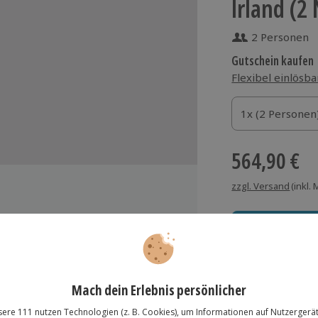
Irland (2
2 Personen
Gutschein kaufen
Flexibel einlösba
1x (2 Personen)
1x (2 Personen
1x (2 Personen
564,90 €
zzgl. Versand
(inkl.
-Reise
sbeschreibungen)
Immer das rich
zur Einstimmung auf die Reise
Große Auswahl, voll
el / B&B inkl. Frühstück