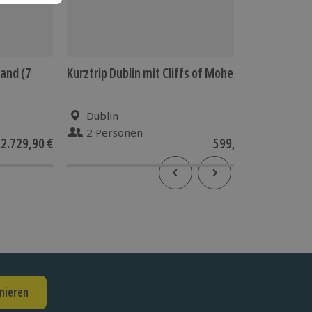
land (7
Kurztrip Dublin mit Cliffs of Moher
Drehortr
für 2 (2
Dublin
Live
2 Personen
2 P
2.729,90 €
599,90 €
nieren