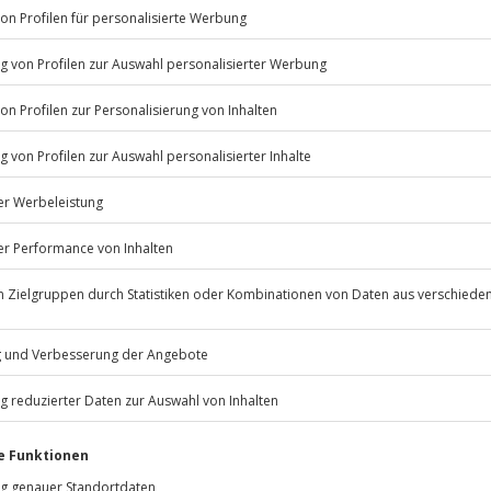
Listenansicht
© OpenStreetMaps
icht
ügbar.
Jahre
Jochen Schweizer
GmbH
Mühldorfstraße 8
81671
München
eiten, außer an bundesweiten