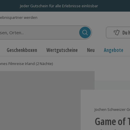
Jeder Gutschein für alle Erlebnisse einlösbar
lebnispartner werden
Du 
n...
Geschenkboxen
Wertgutscheine
Neu
Angebote
es Filmreise Irland (2 Nächte)
Jochen Schweizer G
Game of T