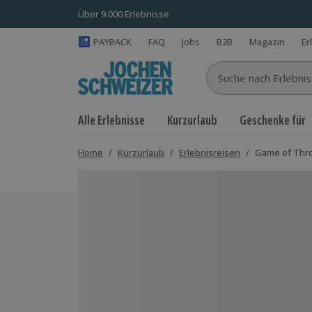
Über 9.000 Erlebnisse
PAYBACK
FAQ
Jobs
B2B
Magazin
Er
Suche nach Erlebnisse
Alle Erlebnisse
Kurzurlaub
Geschenke für
Home
/
Kurzurlaub
/
Erlebnisreisen
/
Game of Thron
Bild 1 von 6