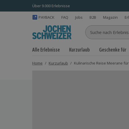
Über 9.000 Erlebnisse
PAYBACK
FAQ
Jobs
B2B
Magazin
Er
Suche nach Erlebnisse
Alle Erlebnisse
Kurzurlaub
Geschenke für
Home
/
Kurzurlaub
/
Kulinarische Reise Meerane für 
Bild 1 von 17