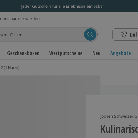
Jeder Gutschein für alle Erlebnisse einlösbar
lebnispartner werden
Du 
n...
Geschenkboxen
Wertgutscheine
Neu
Angebote
2 (1 Nacht)
Jochen Schweizer G
Kulinaris