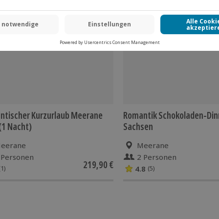
 CLUB DEAL
-15% CLUB DEAL
ntischer Kurzurlaub Meerane
Romantik Schokoladen-Dinne
 (1 Nacht)
Sachsen
eerane
Meerane
 Personen
2 Personen
219,90 €
4.8
(1)
(5)