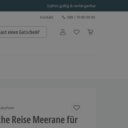
3 Jahre gültig & verlängerbar
Kontakt
089 / 70 80 90 90
hast einen Gutschein?
Benutzerkonto
utschein
che Reise Meerane für