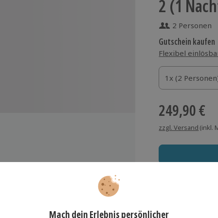
2 (1 Nach
2 Personen
Gutschein kaufen
Flexibel einlösba
1x (2 Personen)
1x (2 Personen
1x (2 Personen
249,90 €
zzgl. Versand
(inkl.
frühstück (auch als
Immer das rich
kolade und Pralinen aus der
Große Auswahl, voll
nufaktur
er Atmosphäre für 2