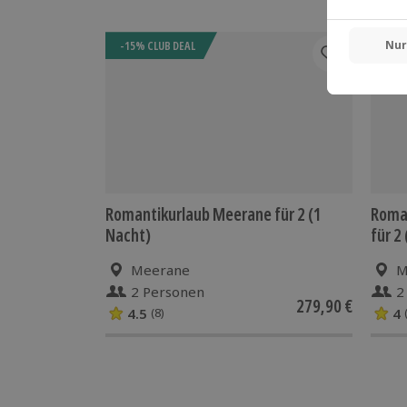
-15% CLUB DEAL
-15%
Romantikurlaub Meerane für 2 (1
Roma
Nacht)
für 2
Meerane
M
2 Personen
2
279,90 €
4.5
4
(8)