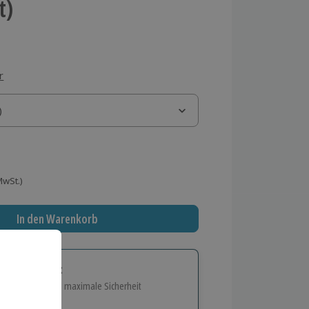
t)
r
)
)
 MwSt.)
In den Warenkorb
tige Geschenk:
e Flexibilität und maximale Sicherheit