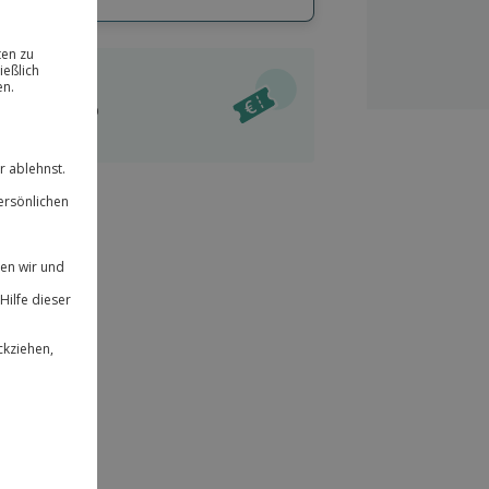
hl
bnisse.
ität
l verfügbar
 für alle Erlebnisse einlösbar.
im Warenkorb
herheit
r an
& verlängerbar.
109
°P