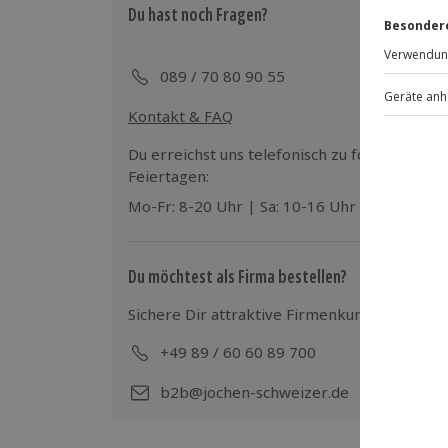
Du hast noch Fragen?
Check-In/Check-Out: ab 14:00 Uhr/bis 
Teilnehmer
Kinder im Zimmer der Eltern möglich (
Gutschein gültig für 2 Personen
dem Alter von 3 Jahren ab 40,00 € pro
089 / 70 80 90 55
Hunde auf Anfrage erlaubt (Zusatzkost
Hinweis
Parkplatz (kostenfrei)
Kontakt & FAQ
Für die lokale Steuer können Zusatzkos
Du erreichst uns telefonisch zu folgenden Z
Ort zu begleichen)
Feiertagen:
Hin- und Rückreise sind im Preis nicht
Mo-Fr: 8-20 Uhr | Sa: 10-16 Uhr
Du möchtest als Firma bestellen?
Sichere Dir attraktive Firmenkunden Vorteile
+49 89 / 60 60 89 700
Mo-
b2b@jochen-schweizer.de