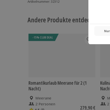
Artikelnummer
:
32312
Andere Produkte entdecken
-15% CLUB DEAL
Romantikurlaub Meerane für 2 (1
Kulin
Nacht)
Nach
Meerane
M
2 Personen
2
279,90 €
4.5
(8)