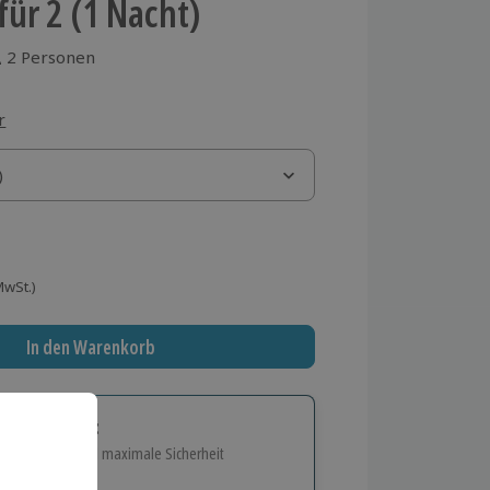
ür 2 (1 Nacht)
2 Personen
aus 1 Bewertungen
r
)
)
 MwSt.)
In den Warenkorb
tige Geschenk:
e Flexibilität und maximale Sicherheit