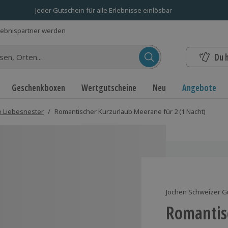
Jeder Gutschein für alle Erlebnisse einlösbar
lebnispartner werden
Du 
n...
Geschenkboxen
Wertgutscheine
Neu
Angebote
 Liebesnester
/
Romantischer Kurzurlaub Meerane für 2 (1 Nacht)
Jochen Schweizer G
Romantis