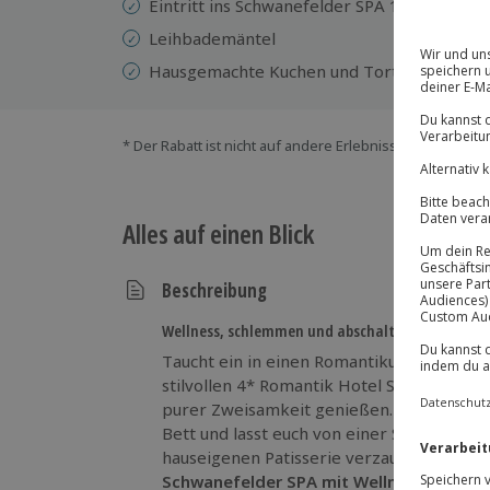
Eintritt ins Schwanefelder SPA 1200qm Wel
Leihbademäntel
Hausgemachte Kuchen und Tortenauswahl (
* Der Rabatt ist nicht auf andere Erlebnisse bei der Ein
Alles auf einen Blick
Beschreibung
Wellness, schlemmen und abschalten in Meerane
Taucht ein in einen Romantikurlaub, der 
stilvollen 4* Romantik Hotel Schwanefel
purer Zweisamkeit genießen. Startet mit 
Bett und lasst euch von einer Schale volle
hauseigenen Patisserie verzaubern. Entsp
Schwanefelder SPA mit
Wellness- und S