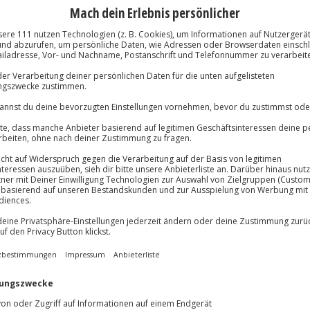
lness und Saunabereich mit Pool
Große Auswa
Über 9.000 Erle
Volle Flexibil
nachmittags)
-15%* Club Dea
Jeder Gutschein
Direktabzug 
Maximale Sic
Melde dich hie
3 Jahre gültig 
lösung übertragbar.
Details
Du erhältst
Herz und Seele berührt. Im
d in Merane könnt ihr Momente
einem Sektfrühstück direkt ans
r Schokolade und Pralinen aus der
annung findet ihr im
aunabereich
. Ein süßes Highlight