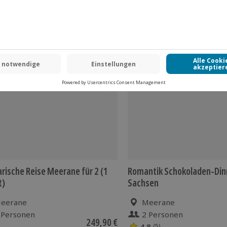
-15% CLUB DEAL
arische Reise Meerane für 2 (1
Romantik Schokoladen-Dinne
t)
Sachsen
eerane
Meerane
 Personen
2 Personen
249,90 €
4.8
(5)