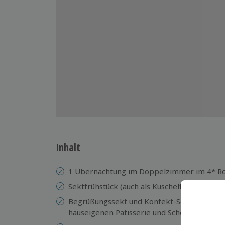
Inhalt
1 Übernachtung im Doppelzimmer im 4* Ro
Sektfrühstück (auch als Kuschelfrühstück an
Begrüßungssekt und Konfekt-Schale mit Sch
hauseigenen Patisserie und Schokoladenma