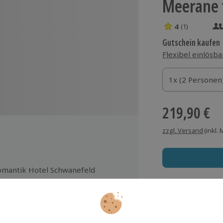
Meerane f
4
(1)
4 Sterne von 5 
Gutschein kaufen
Flexibel einlösba
1x (2 Personen)
1x (2 Personen
1x (2 Personen
219,90 €
zzgl. Versand
(inkl.
mantik Hotel Schwanefeld
s Bett)
Immer das rich
okolade und Pralinen aus der
Große Auswahl, voll
nufaktur