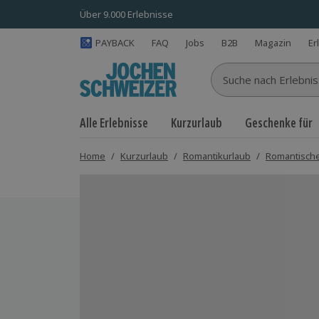
Über 9.000 Erlebnisse
PAYBACK
FAQ
Jobs
B2B
Magazin
Er
Suche nach Erlebnisse
Alle Erlebnisse
Kurzurlaub
Geschenke für
Home
/
Kurzurlaub
/
Romantikurlaub
/
Romantische
Bild 1 von 10