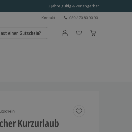
3 Jahre gültig & verlängerbar
Kontakt
089 / 70 80 90 90
hast einen Gutschein?
Benutzerkonto
utschein
cher Kurzurlaub