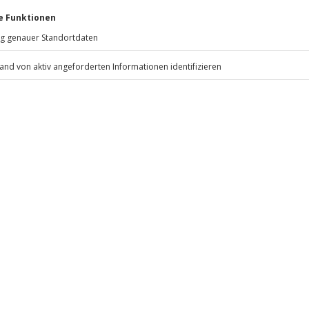
11:00 Uhr
bis 2 Jahre 20,00 € pro Nacht, ab
 Nacht)
Jochen Schweizer
GmbH
en ab 25,00 € pro Tag)
Mühldorfstraße 8
81671
München
ten anfallen (die Kosten sind vor
eiten, außer an bundesweiten
 inbegriffen
.
Fr: 9-17 Uhr
www.b2b.jochen-schweizer.de/