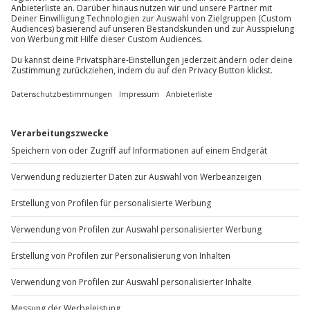
Du möchtest als Firma bestellen?
Sichere Dir attraktive Firmenkunden Vorteile.
+49 89 / 60 60 89 700
Mo-Fr: 9-17 Uhr
b2b@jochen-schweizer.de
www.b2b.jochen-schweizer.de/
Artikelnummer
:
27882
Andere Produkte entdecken