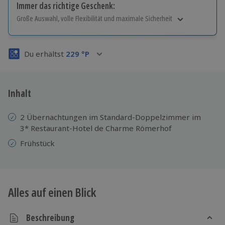
Immer das richtige Geschenk:
Große Auswahl, volle Flexibilität und maximale Sicherheit
Große Auswahl
Über 9.000 Erlebnisse.
Du erhältst
229
°P
Volle Flexibilität
Jeder Gutschein für alle Erlebnisse einlösbar.
Maximale Sicherheit
3 Jahre gültig & verlängerbar.
Inhalt
2 Übernachtungen im Standard-Doppelzimmer im
3* Restaurant-Hotel de Charme Römerhof
Frühstück
Alles auf einen Blick
Beschreibung