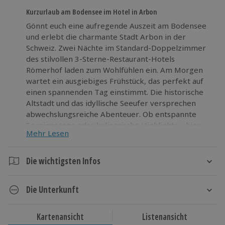
Kurzurlaub am Bodensee im Hotel in Arbon
Gönnt euch eine aufregende Auszeit am Bodensee
und erlebt die charmante Stadt Arbon in der
Schweiz. Zwei Nächte im Standard-Doppelzimmer
des stilvollen 3-Sterne-Restaurant-Hotels
Römerhof laden zum Wohlfühlen ein. Am Morgen
wartet ein ausgiebiges Frühstück, das perfekt auf
einen spannenden Tag einstimmt. Die historische
Altstadt und das idyllische Seeufer versprechen
abwechslungsreiche Abenteuer. Ob entspannte
Spaziergänge oder kulinarische Highlights – hier
Mehr Lesen
gibt es immer Neues zu erleben. Die besondere
Atmosphäre des Hotels macht jede Nacht zu einem
Erlebnis. Gönn dir dieses außergewöhnliche
Die wichtigsten Infos
Wochenende und sichere dir jetzt deine
Dauer
Übernachtung.
Die Unterkunft
3 Tage
2 Nächte
3* Restaurant-Hotel de Charme Römerhof
Kartenansicht
Listenansicht
Hotelausstattung: