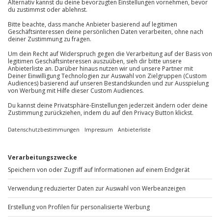
(kostenlos)
Kontakt & FAQ
• Kinder im Zimmer der Eltern möglich (kostenfrei
bis 6 Jahre, bis 12 Jahre 15,00 Euro Zustellbett)
Jochen Schweizer
GmbH
Mühldorfstraße 8
81671
München
Du erreichst uns telefonisch zu folgenden Zeiten,
außer an bundesweiten Feiertagen:
Mo-Fr: 8-20 Uhr | Sa: 10-16 Uhr
Du möchtest als Firma bestellen?
Sichere Dir attraktive Firmenkunden Vorteile.
+49 89 / 60 60 89 700
Mo-Fr: 9-17 Uhr
b2b@jochen-schweizer.de