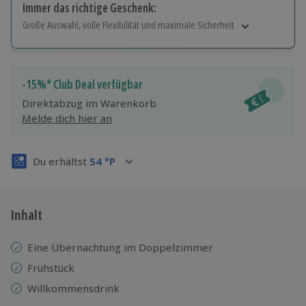
Immer das richtige Geschenk:
Große Auswahl, volle Flexibilität und maximale Sicherheit
Große Auswahl
Über 9.000 Erlebnisse.
Volle Flexibilität
-15%* Club Deal verfügbar
Jeder Gutschein für alle Erlebnisse einlösbar.
Direktabzug im Warenkorb
Maximale Sicherheit
Melde dich hier an
3 Jahre gültig & verlängerbar.
Du erhältst
54
°P
Inhalt
Eine Übernachtung im Doppelzimmer
Frühstück
Willkommensdrink