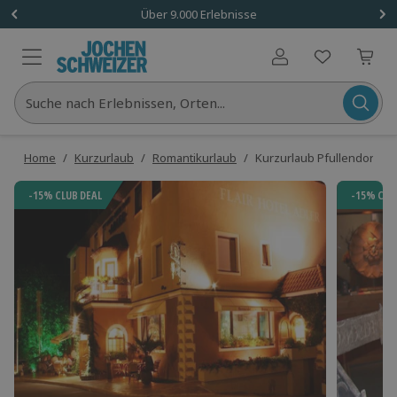
Über 9.000 Erlebnisse
Benutzerkonto
Suche nach Erlebnissen, Orten...
Home
/
Kurzurlaub
/
Romantikurlaub
/
Kurzurlaub Pfullendorf für 
-15% CLUB DEAL
-15% CLU