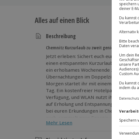
Alles auf einen Blick
Beschreibung
Chemnitz Kurzurlaub zu zweit genießen
Jetzt erleben: Sichert euch eure Auszeit 
einen entspannten Kurzurlaub in Chemnitz
ein erholsames Wochenende zu zweit. Eu
Übernachtungen im Doppelzimmer im AC
Morgen startet ihr mit einem reichhaltig
Tag. Ein kostenfreier Hotelparkplatz steh
Verfügung, und WLAN nutzt ihr ebenfalls k
auf Erholung und Entspannung konzentrier
bei euren Erkundungen in Chemnitz und U
euch, sammelt neue Energie und nehmt an 
Mehr Lesen