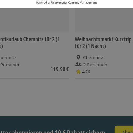
tikurlaub Chemnitz für 2 (1
Weihnachtsmarkt Kurztrip
t)
für 2 (1 Nacht)
hemnitz
Chemnitz
 Personen
2 Personen
119,90 €
4
(1)
ter abonnieren und 10 € Rabatt sichern
Abon