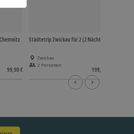
 Chemnitz
Städtetrip Zwickau für 2 (2 Nächte)
Schnitz
Zwickau
Che
2 Personen
1-1
99,90 €
199,90 €
nieren