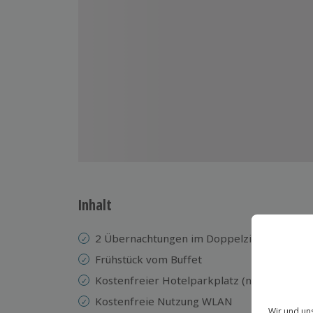
Inhalt
2 Übernachtungen im Doppelzimmer im A
Frühstück vom Buffet
Kostenfreier Hotelparkplatz (nach Verfügb
Kostenfreie Nutzung WLAN