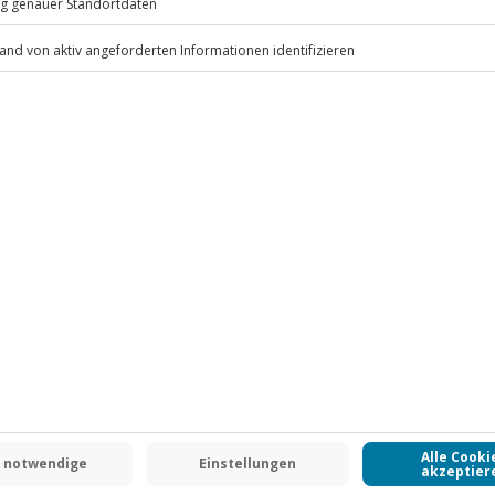
.
Fr: 9-17 Uhr
www.b2b.jochen-schweizer.de/