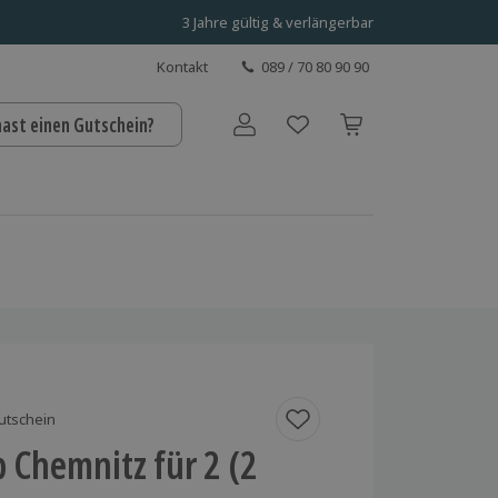
3 Jahre gültig & verlängerbar
Kontakt
089 / 70 80 90 90
hast einen Gutschein?
Benutzerkonto
utschein
p Chemnitz für 2 (2