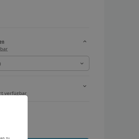
en
sbar
)
)
rt verfügbar
ten Schritt einen Termin aus
 MwSt.)