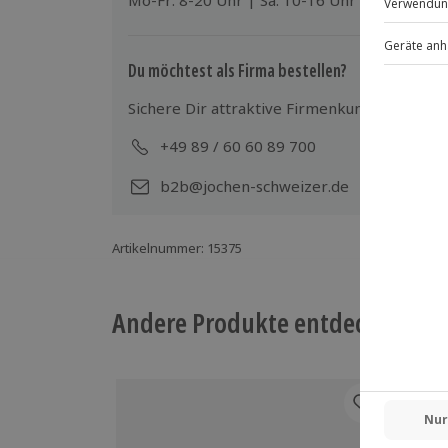
Mo-Fr: 8-20 Uhr | Sa: 10-16 Uhr
Du möchtest als Firma bestellen?
Sichere Dir attraktive Firmenkunden Vorteile
+49 89 / 60 60 89 700
Mo-
b2b@jochen-schweizer.de
Artikelnummer
:
15375
Andere Produkte entdecken