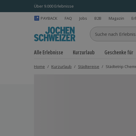
Über 9.000 Erlebnisse
PAYBACK
FAQ
Jobs
B2B
Magazin
Er
Suche nach Erlebnisse
Alle Erlebnisse
Kurzurlaub
Geschenke für
Home
/
Kurzurlaub
/
Städtereise
/
Städtetrip Chemn
Bild 1 von 4