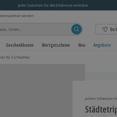
Jeder Gutschein für alle Erlebnisse einlösbar
lebnispartner werden
Du 
n...
Geschenkboxen
Wertgutscheine
Neu
Angebote
itz für 2 (2 Nächte)
Jochen Schweizer G
Städtetri