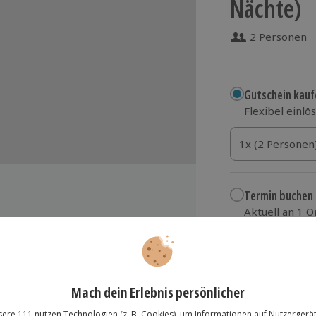
Nächte)
2 Personen
Gutschein kauf
Flexibel einlö
1x (2 Personen)
1x (2 Personen
1x (2 Personen
Termin buchen
Aktuell an 1 O
Wähle im nächs
CHAT Hotel Chemnitz
199,90 €
arkeit)
zzgl. Versand
(inkl.