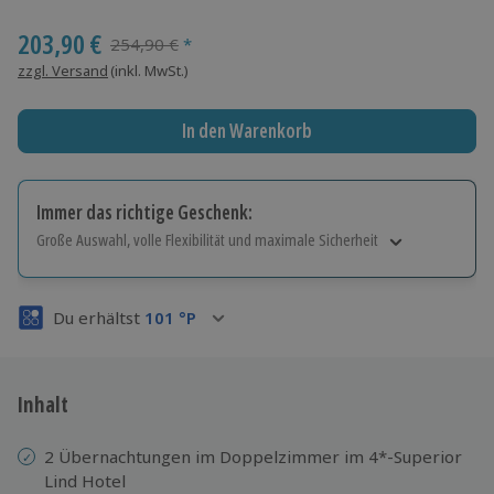
Wähle im nächsten Schritt einen Termin aus
203,90 €
Streichpreis
254,90 €
*
zzgl. Versand
(inkl. MwSt.)
In den Warenkorb
Immer das richtige Geschenk:
Große Auswahl, volle Flexibilität und maximale Sicherheit
Große Auswahl
Über 9.000 Erlebnisse.
Du erhältst
101
°P
Volle Flexibilität
Jeder Gutschein für alle Erlebnisse einlösbar.
Maximale Sicherheit
3 Jahre gültig & verlängerbar.
Inhalt
2 Übernachtungen im Doppelzimmer im 4*-Superior
Lind Hotel