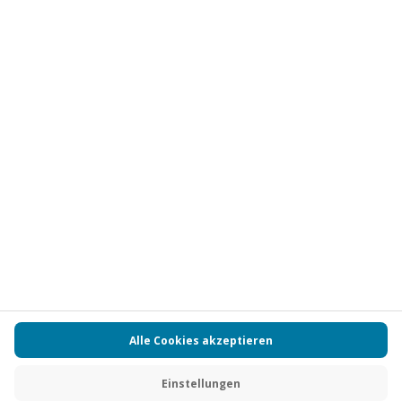
Vertrag widerrufen
FAQs
Kontakt
Zahlungsarten
Über uns
Magazin
Jobs
Partnerprogramm
PAYBACK
Versand und Lieferung
Presse
AGB
Cookie Einstellungen
Datenschutz
Nutzungsbedingungen
Online-Marktplatz
Barrierefreiheit
Grounding Page
Compliance
Impressum
RECHNUNG