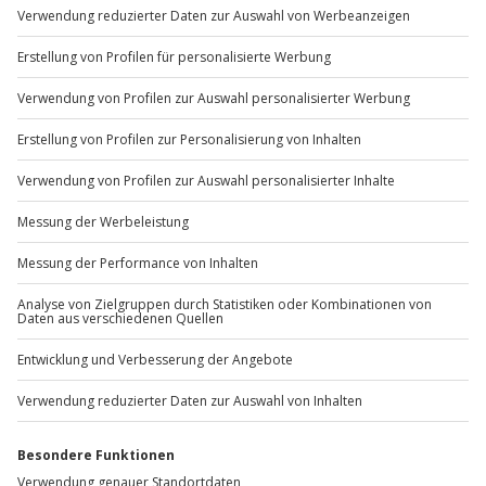
Sichere Dir attraktive Firmenkunden Vorteile.
+49 89 / 60 60 89 700
Mo-Fr: 9-17 Uhr
b2b@jochen-schweizer.de
www.b2b.jochen-schweizer.de/
Artikelnummer
:
58048
Andere Produkte entdecken