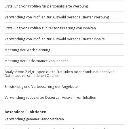
+49 89 / 60 60 89 700
Mo-Fr: 9-17 Uhr
b2b@jochen-schweizer.de
www.b2b.jochen-schweizer.de/
Artikelnummer
:
58047
Andere Produkte entdecken
DEAL