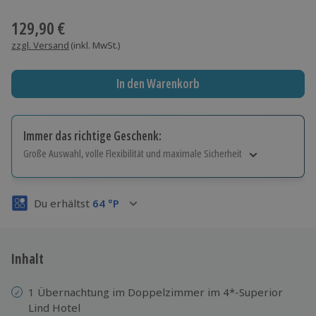
Wähle im nächsten Schritt einen Termin aus
129,90 €
zzgl. Versand
(inkl. MwSt.)
In den Warenkorb
Immer das richtige Geschenk:
Große Auswahl, volle Flexibilität und maximale Sicherheit
Große Auswahl
Über 9.000 Erlebnisse.
Du erhältst
64
°P
Volle Flexibilität
Jeder Gutschein für alle Erlebnisse einlösbar.
Maximale Sicherheit
3 Jahre gültig & verlängerbar.
Inhalt
1 Übernachtung im Doppelzimmer im 4*-Superior
Lind Hotel