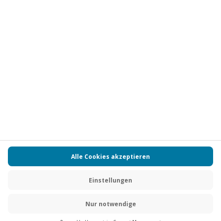
Vertrag widerrufen
FAQs
Kontakt
Zahlungsarten
Über uns
Magazin
Jobs
Partnerprogramm
PAYBACK
Versand und Lieferung
Presse
AGB
Cookie Einstellungen
Datenschutz
Nutzungsbedingungen
Online-Marktplatz
Barrierefreiheit
Grounding Page
Compliance
Impressum
RECHNUNG