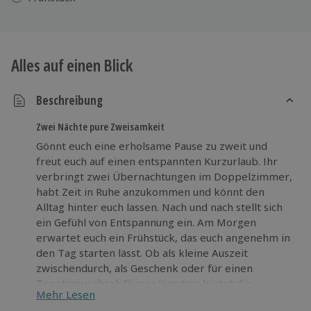
Alles auf einen Blick
Beschreibung
Zwei Nächte pure Zweisamkeit
Gönnt euch eine erholsame Pause zu zweit und
freut euch auf einen entspannten Kurzurlaub. Ihr
verbringt zwei Übernachtungen im Doppelzimmer,
habt Zeit in Ruhe anzukommen und könnt den
Alltag hinter euch lassen. Nach und nach stellt sich
ein Gefühl von Entspannung ein. Am Morgen
erwartet euch ein Frühstück, das euch angenehm in
den Tag starten lässt. Ob als kleine Auszeit
zwischendurch, als Geschenk oder für einen
Tapetenwechsel: Dieser Kurztrip bietet die
Mehr Lesen
Möglichkeit, etwas Neues zu erleben, ohne großen