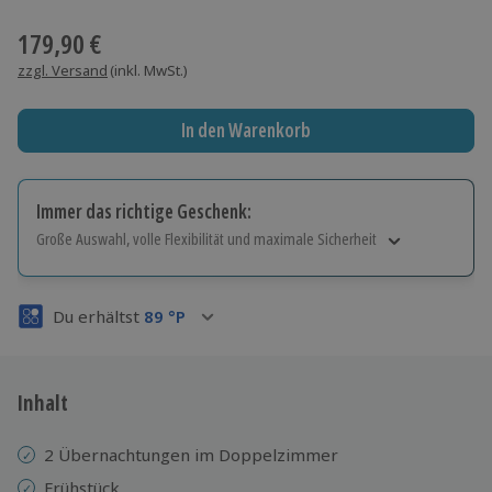
Wähle im nächsten Schritt einen Termin aus
179,90 €
zzgl. Versand
(inkl. MwSt.)
In den Warenkorb
Immer das richtige Geschenk:
Große Auswahl, volle Flexibilität und maximale Sicherheit
Große Auswahl
Über 9.000 Erlebnisse.
Du erhältst
89
°P
Volle Flexibilität
Jeder Gutschein für alle Erlebnisse einlösbar.
Maximale Sicherheit
3 Jahre gültig & verlängerbar.
Inhalt
2 Übernachtungen im Doppelzimmer
Frühstück