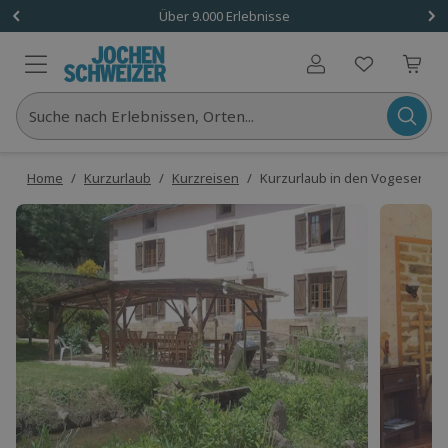
Über 9.000 Erlebnisse
Benutzerkonto
Suche nach Erlebnissen, Orten...
Home
/
Kurzurlaub
/
Kurzreisen
/
Kurzurlaub in den Vogesen für 