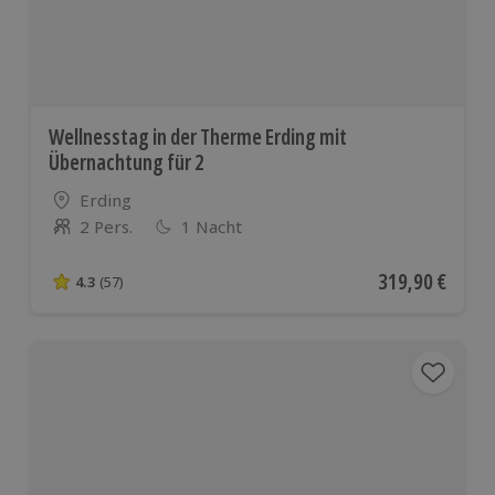
Wellnesstag in der Therme Erding mit
Übernachtung für 2
Standort
Erding
2 Pers.
1 Nacht
Anzahl der Teilnehmer
Aktueller Preis
319,90 €
4.3
(57)
4.3 von 5 Sternen basierend auf 57 Bewertungen