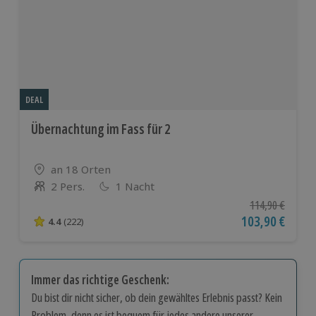
DEAL
Übernachtung im Fass für 2
Standort
an 18 Orten
2 Pers.
1 Nacht
Anzahl der Teilnehmer
Ursprünglicher P
114,90 €
Aktueller Preis
103,90 €
4.4
(222)
4.4 von 5 Sternen basierend auf 222 Bewertungen
Immer das richtige Geschenk:
Du bist dir nicht sicher, ob dein gewähltes Erlebnis passt? Kein
Problem, denn es ist bequem für jedes andere unserer