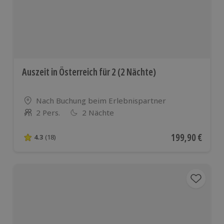
Auszeit in Österreich für 2 (2 Nächte)
Standort
Nach Buchung beim Erlebnispartner
2 Pers.
2 Nächte
Anzahl der Teilnehmer
Aktueller Preis
199,90 €
4.3
(18)
4.3 von 5 Sternen basierend auf 18 Bewertungen