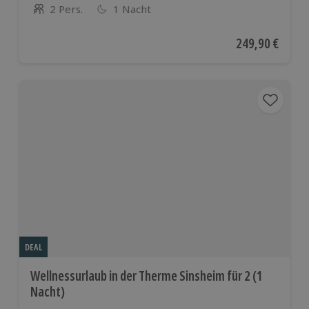
2 Pers.
1 Nacht
Anzahl der Teilnehmer
Aktueller Preis
249,90 €
DEAL
Wellnessurlaub in der Therme Sinsheim für 2 (1
Nacht)