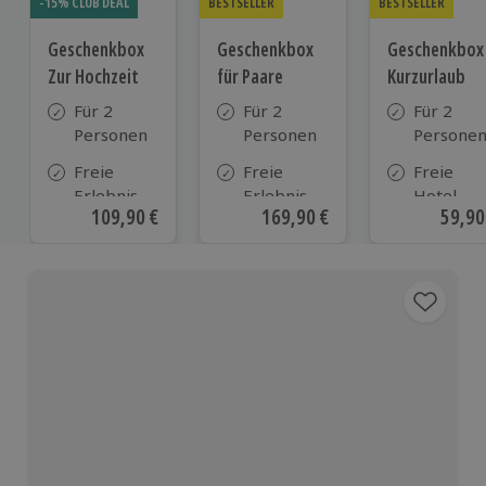
-15% CLUB DEAL
BESTSELLER
BESTSELLER
Geschenkbox
Geschenkbox
Geschenkbox
Zur Hochzeit
für Paare
Kurzurlaub
Für 2
Für 2
Für 2
Personen
Personen
Persone
Freie
Freie
Freie
Erlebnis-
Erlebnis-
Hotel-
Aktueller Preis
109,90 €
Aktueller Preis
169,90 €
Aktue
59,90
Auswahl
Auswahl
Auswahl
an ca.
an ca. 860
aus ca. 5
610 Orten
Orten
Hotels in
Deutschl
Österrei
und viele
weiteren
europäis
Ländern