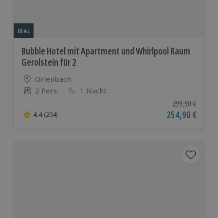
DEAL
Bubble Hotel mit Apartment und Whirlpool Raum
Gerolstein für 2
Standort
Orlenbach
2 Pers.
1 Nacht
Anzahl der Teilnehmer
Ursprünglicher P
299,90 €
Aktueller Preis
254,90 €
4.4
(204)
4.4 von 5 Sternen basierend auf 204 Bewertungen