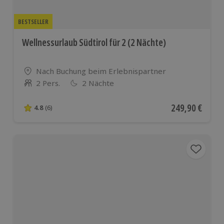
BESTSELLER
Wellnessurlaub Südtirol für 2 (2 Nächte)
Standort
Nach Buchung beim Erlebnispartner
2 Pers.
2 Nächte
Anzahl der Teilnehmer
Aktueller Preis
249,90 €
4.8
(6)
4.8 von 5 Sternen basierend auf 6 Bewertungen