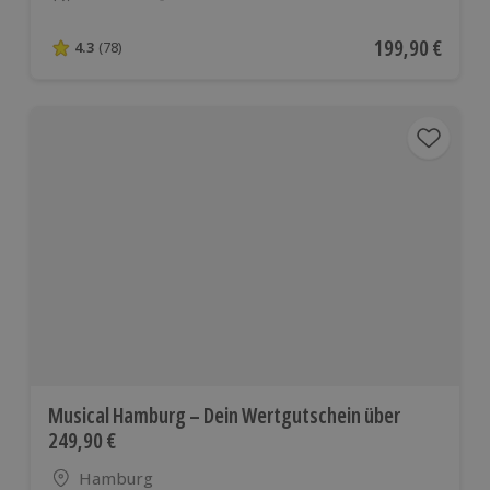
Anzahl der Teilnehmer
Aktueller Preis
199,90 €
4.3
(78)
4.3 von 5 Sternen basierend auf 78 Bewertungen
Musical Hamburg – Dein Wertgutschein über
249,90 €
Standort
Hamburg