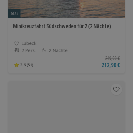
DEAL
Minikreuzfahrt Südschweden für 2 (2 Nächte)
Standort
Lübeck
2 Pers.
2 Nächte
Anzahl der Teilnehmer
Ursprünglicher P
249,90 €
Aktueller Preis
212,90 €
3.6
(51)
3.6 von 5 Sternen basierend auf 51 Bewertungen