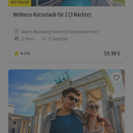
BESTSELLER
Wellness Kurzurlaub für 2 (3 Nächte)
Standort
Nach Buchung beim Erlebnispartner
2 Pers.
3 Nächte
Anzahl der Teilnehmer
Aktueller Pre
59,90 €
4
(30)
4 von 5 Sternen basierend auf 30 Bewertungen