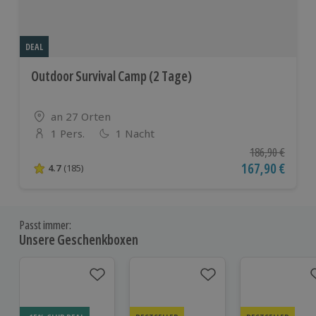
DEAL
Outdoor Survival Camp (2 Tage)
Standort
an 27 Orten
1 Pers.
1 Nacht
Anzahl der Teilnehmer
Ursprünglicher P
186,90 €
Aktueller Preis
167,90 €
4.7
(185)
4.7 von 5 Sternen basierend auf 185 Bewertungen
Passt immer:
Unsere Geschenkboxen