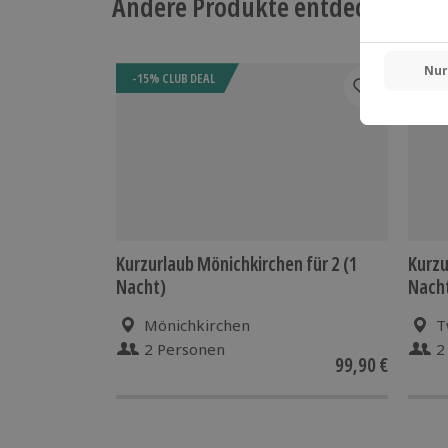
Andere Produkte entdecken
-15% CLUB DEAL
Kurzurlaub Mönichkirchen für 2 (1
Kurzu
Nacht)
Nach
Mönichkirchen
T
2 Personen
2
99,90 €