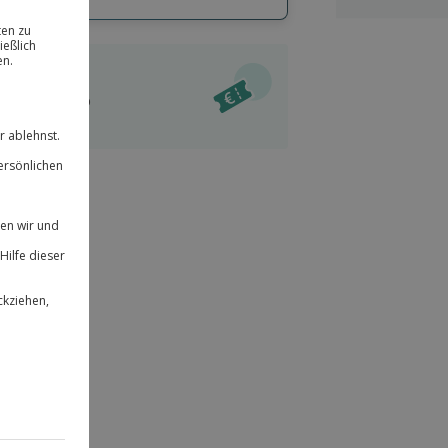
hl
bnisse.
ität
l verfügbar
 für alle Erlebnisse einlösbar.
im Warenkorb
herheit
r an
& verlängerbar.
49
°P