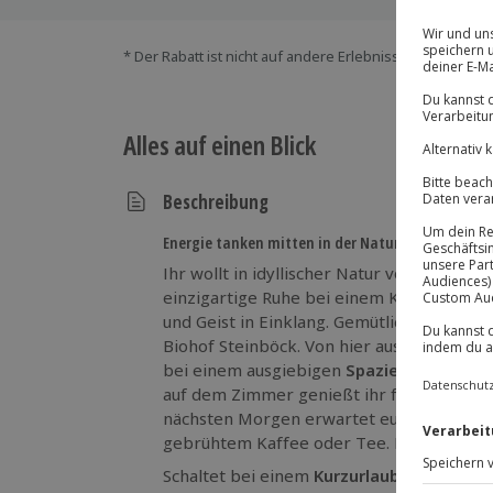
* Der Rabatt ist nicht auf andere Erlebnisse bei der Ein
Alles auf einen Blick
Beschreibung
Energie tanken mitten in der Natur
Ihr wollt in idyllischer Natur voll abschal
einzigartige Ruhe bei einem Kurzurlaub i
und Geist in Einklang. Gemütlich und komf
Biohof Steinböck. Von hier aus könnt ih
bei einem ausgiebigen
Spaziergang in de
auf dem Zimmer genießt ihr frisches Obst
nächsten Morgen erwartet euch ein reichha
gebrühtem Kaffee oder Tee. Der perfekte 
Schaltet bei einem
Kurzurlaub in Frauenh