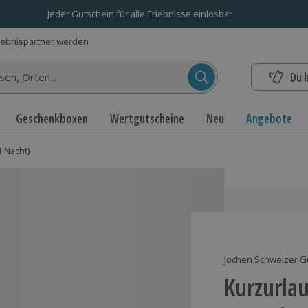
Jeder Gutschein für alle Erlebnisse einlösbar
lebnispartner werden
Du 
n...
Geschenkboxen
Wertgutscheine
Neu
Angebote
1 Nacht)
Jochen Schweizer G
Kurzurlau