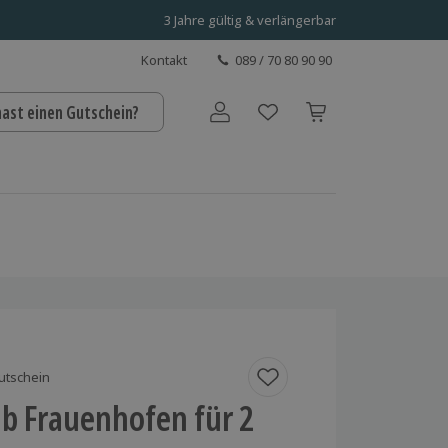
3 Jahre gültig & verlängerbar
Kontakt
089 / 70 80 90 90
hast einen Gutschein?
Benutzerkonto
utschein
b Frauenhofen für 2