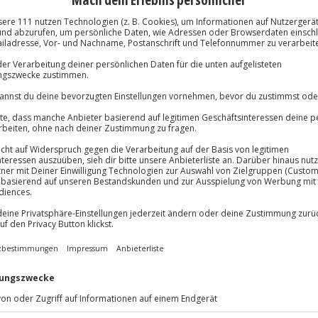
Große Auswa
Über 9.000 Erle
lösung übertragbar.
Details
Volle Flexibil
-15%* Club Dea
Jeder Gutschein
Direktabzug 
Maximale Sic
Melde dich hie
3 Jahre gültig 
Du erhältst
ten vom Alltag? Genießt
n Frauenhofen und bringt Körper
ortabel übernachtet ihr im
r die Umgebung entdecken oder
r Natur
Kraft schöpfen. Zurück
 und Säfte aus der Region. Am
ltiges Frühstück mit frisch
Start in den Tag!
ofen
in der schönen Natur