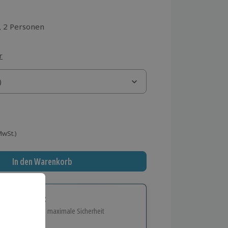
2 Personen
aus 1 Bewertungen
r
)
)
 MwSt.)
In den Warenkorb
tige Geschenk:
e Flexibilität und maximale Sicherheit