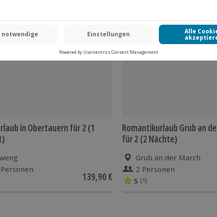
rlaub in Obertauern für 2 (1
Romantikurlaub Grub an de
t)
für 2 (2 Nächte)
weng
Grub an der March
 Personen
2 Personen
139,90 €
5
(1)