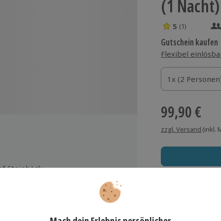
(1 Nacht)
5
(1)
5 Sterne von 5 
Gutschein kaufen
Flexibel einlösba
1x (2 Personen)
1x (2 Personen
1x (2 Personen
99,90 €
zzgl. Versand
(inkl.
f Steinböck
Immer das rich
Große Auswahl, voll