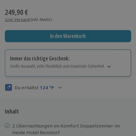
Wähle im nächsten Schritt einen Termin aus
249,90 €
zzgl. Versand
(inkl. MwSt.)
In den Warenkorb
Immer das richtige Geschenk:
Große Auswahl, volle Flexibilität und maximale Sicherheit
Große Auswahl
Über 9.000 Erlebnisse.
Du erhältst
124
°P
Volle Flexibilität
Jeder Gutschein für alle Erlebnisse einlösbar.
Maximale Sicherheit
3 Jahre gültig & verlängerbar.
Inhalt
2 Übernachtungen im Komfort Doppelzimmer im
Heide Hotel Reinstorf