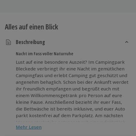
Alles auf einen Blick
Beschreibung
Nacht im Fass voller Naturruhe
Lust auf eine besondere Auszeit? Im Campingpark
Bleckede verbringt ihr eine Nacht im gemütlichen
Campingfass und erlebt Camping gut geschützt und
angenehm behaglich. Schon bei der Ankunft werdet
ihr freundlich empfangen und begrüßt euch mit
einem Willkommensgetränk pro Person auf eure
kleine Pause. Anschließend bezieht ihr euer Fass,
die Bettwäsche ist bereits inklusive, und euer Auto
parkt kostenfrei auf dem Parkplatz. Am nächsten
Morgen startet ihr entspannt mit einem Frühstück
Mehr Lesen
in den Tag, während euch draußen Natur und Ruhe
erwarten. Bei geeignetem Wetter und geöffneter