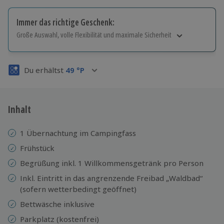
Immer das richtige Geschenk:
Große Auswahl, volle Flexibilität und maximale Sicherheit
Große Auswahl
Über 9.000 Erlebnisse.
Du erhältst
49
°P
Volle Flexibilität
Jeder Gutschein für alle Erlebnisse einlösbar.
Maximale Sicherheit
3 Jahre gültig & verlängerbar.
Inhalt
1 Übernachtung im Campingfass
Frühstück
Begrüßung inkl. 1 Willkommensgetränk pro Person
Inkl. Eintritt in das angrenzende Freibad „Waldbad“
(sofern wetterbedingt geöffnet)
Bettwäsche inklusive
Parkplatz (kostenfrei)