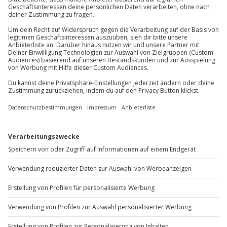
Mühldorfstraße 8
81671
München
Hinweis
Du erreichst uns telefonisch zu folgenden Zeiten,
Für die lokale Steuer können Zusatzkosten
außer an bundesweiten Feiertagen:
anfallen (die Kosten sind vor Ort zu begleichen)
Mo-Fr: 8-20 Uhr | Sa: 10-16 Uhr
Du möchtest als Firma bestellen?
Sichere Dir attraktive Firmenkunden Vorteile.
+49 89 / 60 60 89 700
Mo-Fr: 9-17 Uhr
b2b@jochen-schweizer.de
www.b2b.jochen-schweizer.de/
Artikelnummer
:
23017