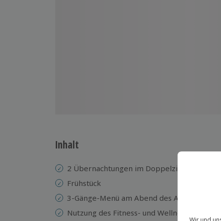
Inhalt
2 Übernachtungen im Doppelzimmer im 4* 
Frühstück
3-Gänge-Menü am Abend des Anreisetages 
Nutzung des Fitness- und Wellnessbereichs 