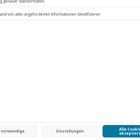
ten anfallen (die Kosten sind vor
i bis 4 Jahre)
 inbegriffen
.
Fr: 9-17 Uhr
www.b2b.jochen-schweizer.de/