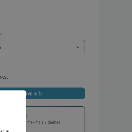
r
)
)
 MwSt.)
In den Warenkorb
tige Geschenk:
e Flexibilität und maximale Sicherheit