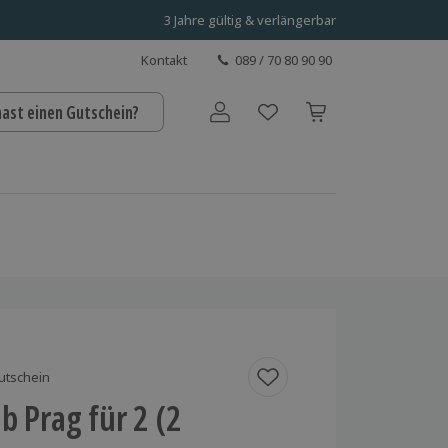
3 Jahre gültig & verlängerbar
Kontakt
089 / 70 80 90 90
hast einen Gutschein?
Benutzerkonto
utschein
b Prag für 2 (2