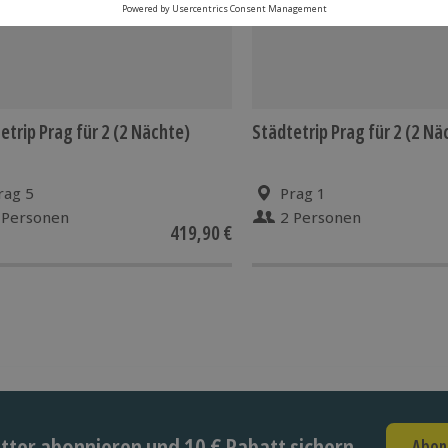
etrip Prag für 2 (2 Nächte)
Städtetrip Prag für 2 (2 Nä
rag 5
Prag 1
 Personen
2 Personen
419,90 €
ter abonnieren und 10 € Rabatt sichern
Abon