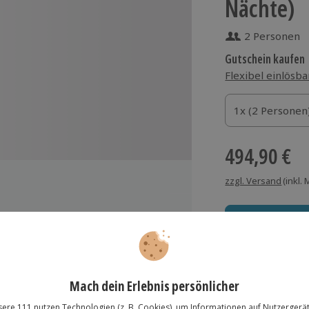
Nächte)
2 Personen
Gutschein kaufen
Flexibel einlösba
1x (2 Personen)
1x (2 Personen
1x (2 Personen
494,90 €
zzgl. Versand
(inkl.
NH Collection Prague
Immer das rich
im U Fleku
Große Auswahl, voll
(Sauna, Pool)