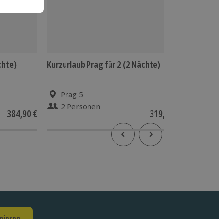
chte)
Kurzurlaub Prag für 2 (2 Nächte)
Solo-Tri
Prag 5
Pra
2 Personen
1 Pe
384,90 €
319,90 €
nieren