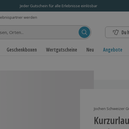
Jeder Gutschein für alle Erlebnisse einlösbar
lebnispartner werden
Du 
n...
Geschenkboxen
Wertgutscheine
Neu
Angebote
)
Jochen Schweizer G
Kurzurlau