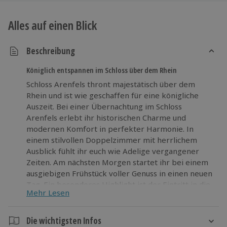
Alles auf einen Blick
Beschreibung
Königlich entspannen im Schloss über dem Rhein
Schloss Arenfels thront majestätisch über dem
Rhein und ist wie geschaffen für eine königliche
Auszeit. Bei einer Übernachtung im Schloss
Arenfels erlebt ihr historischen Charme und
modernen Komfort in perfekter Harmonie. In
einem stilvollen Doppelzimmer mit herrlichem
Ausblick fühlt ihr euch wie Adelige vergangener
Zeiten. Am nächsten Morgen startet ihr bei einem
ausgiebigen Frühstück voller Genuss in einen neuen
Tag. Ein besonderes Highlight ist der Eintritt in die
Mehr Lesen
Kristall Rheinpark Therme Bad Hönningen.
Zwischen wohltuenden Thermalbecken und
eleganten Saunen könnt ihr einfach loslassen. Der
Die wichtigsten Infos