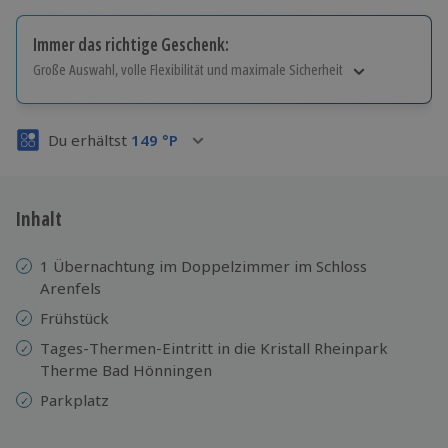
Immer das richtige Geschenk:
Große Auswahl, volle Flexibilität und maximale Sicherheit
Große Auswahl
Über 9.000 Erlebnisse.
Du erhältst
149
°P
Volle Flexibilität
Jeder Gutschein für alle Erlebnisse einlösbar.
Maximale Sicherheit
3 Jahre gültig & verlängerbar.
Inhalt
1 Übernachtung im Doppelzimmer im Schloss
Arenfels
Frühstück
Tages-Thermen-Eintritt in die Kristall Rheinpark
Therme Bad Hönningen
Parkplatz