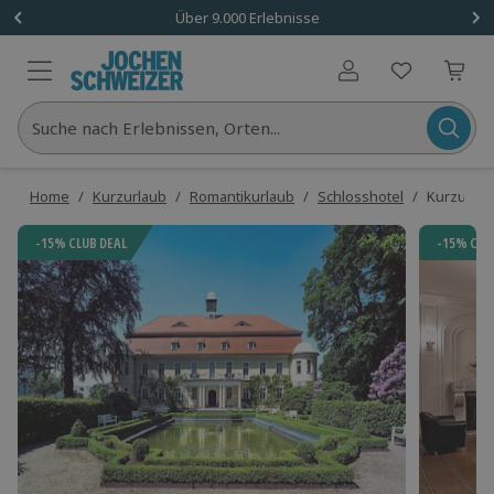
Über 9.000 Erlebnisse
Benutzerkonto
Suche nach Erlebnissen, Orten...
Home
/
Kurzurlaub
/
Romantikurlaub
/
Schlosshotel
/
Kurzurlau
-15% CLUB DEAL
-15% CLU