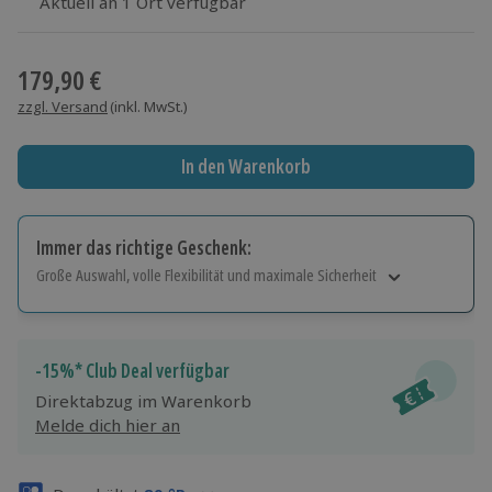
Aktuell an 1 Ort verfügbar
Wähle im nächsten Schritt einen Termin aus
179,90 €
zzgl. Versand
(inkl. MwSt.)
In den Warenkorb
Immer das richtige Geschenk:
Große Auswahl, volle Flexibilität und maximale Sicherheit
Große Auswahl
Über 9.000 Erlebnisse.
Volle Flexibilität
-15%* Club Deal verfügbar
Jeder Gutschein für alle Erlebnisse einlösbar.
Direktabzug im Warenkorb
Maximale Sicherheit
Melde dich hier an
3 Jahre gültig & verlängerbar.