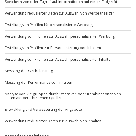
Hin- und Rückreise sind im Preis nicht inbegriffen
Du möchtest als Firma bestellen?
Sichere Dir attraktive Firmenkunden Vorteile.
+49 89 / 60 60 89 700
Mo-Fr: 9-17 Uhr
b2b@jochen-schweizer.de
www.b2b.jochen-schweizer.de/
Artikelnummer
:
65470
Andere Produkte entdecken