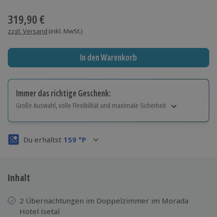
Wähle im nächsten Schritt einen Termin aus
319,90 €
zzgl. Versand
(inkl. MwSt.)
In den Warenkorb
Immer das richtige Geschenk:
Große Auswahl, volle Flexibilität und maximale Sicherheit
Große Auswahl
Über 9.000 Erlebnisse.
Du erhältst
159
°P
Volle Flexibilität
Jeder Gutschein für alle Erlebnisse einlösbar.
Maximale Sicherheit
3 Jahre gültig & verlängerbar.
Inhalt
2 Übernachtungen im Doppelzimmer im Morada
Hotel Isetal