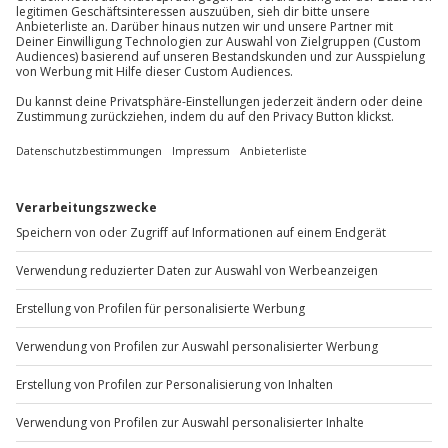
3 Jahre)
Parkplatz
Du möchtest als Firma bestellen?
Sichere Dir attraktive Firmenkunden Vorteile.
+49 89 / 60 60 89 700
Mo-Fr: 9-17 Uhr
b2b@jochen-schweizer.de
www.b2b.jochen-schweizer.de/
Artikelnummer
:
57885
Andere Produkte entdecken