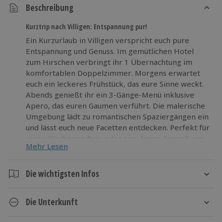
Beschreibung
Kurztrip nach Villigen: Entspannung pur!
Ein Kurzurlaub in Villigen verspricht euch pure
Entspannung und Genuss. Im gemütlichen Hotel
zum Hirschen verbringt ihr 1 Übernachtung im
komfortablen Doppelzimmer. Morgens erwartet
euch ein leckeres Frühstück, das eure Sinne weckt.
Abends genießt ihr ein 3-Gänge-Menü inklusive
Apero, das euren Gaumen verführt. Die malerische
Umgebung lädt zu romantischen Spaziergängen ein
und lässt euch neue Facetten entdecken. Perfekt für
einen Wochenendtrip oder eine kurze Auszeit, um
Mehr Lesen
frische Energie zu tanken und besondere
Erlebnisse zu erleben! Gönnt euch einen Kurztrip
nach Villigen und erlebt pure Entspannung im Hotel
Die wichtigsten Infos
zum Hirschen. Bucht jetzt euren Wochenendtrip
Dauer
voller Genuss!
Die Unterkunft
2 Tage
1 Nacht
Hotel zum Hirschen