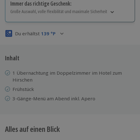
Immer das richtige Geschenk:
Große Auswahl, volle Flexibilität und maximale Sicherheit
Große Auswahl
Über 9.000 Erlebnisse.
Du erhältst
139
°P
Volle Flexibilität
Jeder Gutschein für alle Erlebnisse einlösbar.
Maximale Sicherheit
3 Jahre gültig & verlängerbar.
Inhalt
1 Übernachtung im Doppelzimmer im Hotel zum
Hirschen
Frühstück
3-Gänge-Menü am Abend inkl. Apero
Alles auf einen Blick