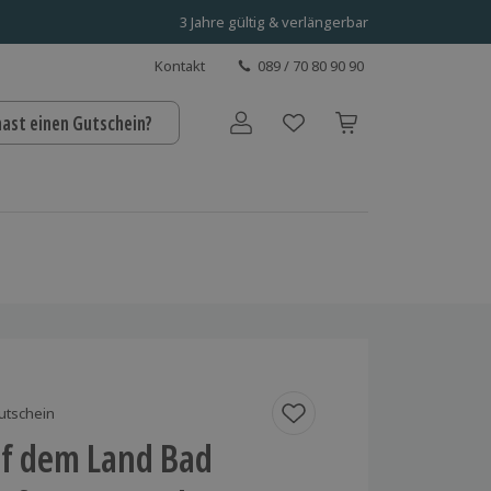
3 Jahre gültig & verlängerbar
Kontakt
089 / 70 80 90 90
hast einen Gutschein?
Benutzerkonto
utschein
uf dem Land Bad