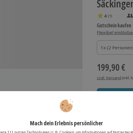
Säckingen
4
(1)
4 Sterne von 5 
Gutschein kaufen
Flexibel einlösba
1x (2 Personen)
1x (2 Personen
1x (2 Personen
199,90 €
zzgl. Versand
(inkl.
 Hotel Rheinsberg
Immer das rich
Große Auswahl, voll