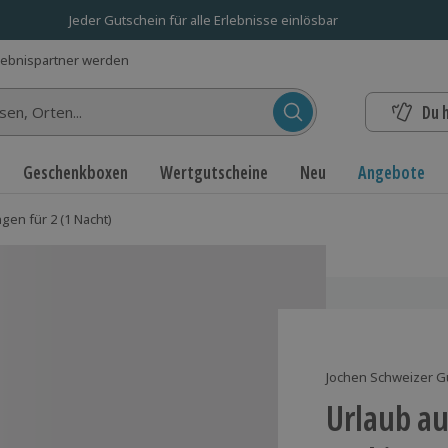
Jeder Gutschein für alle Erlebnisse einlösbar
lebnispartner werden
Du 
n...
Geschenkboxen
Wertgutscheine
Neu
Angebote
gen für 2 (1 Nacht)
Jochen Schweizer G
Urlaub a