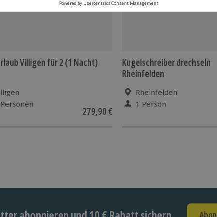
rlaub Villigen für 2 (1 Nacht)
Kugelschreiber drechseln
Rheinfelden
illigen
Rheinfelden
 Personen
1 Person
279,90 €
ter abonnieren und 10 € Rabatt sichern
Abon