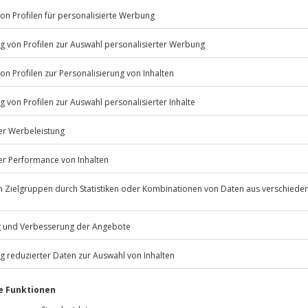
 Lift, WLAN
Listenansicht
ügbar.
© OpenStreetMaps
r
icht
11:00 Uhr
ostenfrei bis 3 Jahre, bis 14
en ab 25,00 € pro Nacht)
Jochen Schweizer
GmbH
Mühldorfstraße 8
81671
München
eiten, außer an bundesweiten