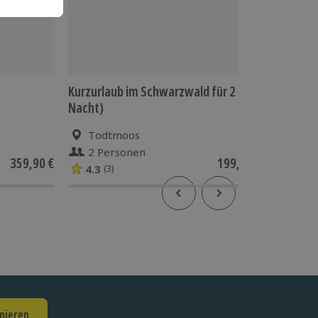
Kurzurlaub im Schwarzwald für 2 (1
Kochkur
Nacht)
Todtmoos
Schu
2 Personen
1 Pe
359,90 €
199,90 €
4.3
(3)
nieren