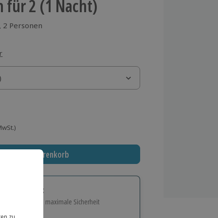
 für 2 (1 Nacht)
2 Personen
aus 1 Bewertungen
r
)
)
 MwSt.)
In den Warenkorb
tige Geschenk:
e Flexibilität und maximale Sicherheit