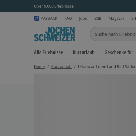
Über 9.000 Erlebnisse
PAYBACK
FAQ
Jobs
B2B
Magazin
Er
Suche nach Erlebnisse
Alle Erlebnisse
Kurzurlaub
Geschenke für
Home
/
Kurzurlaub
/
Urlaub auf dem Land Bad Säckin
Bild 1 von 4