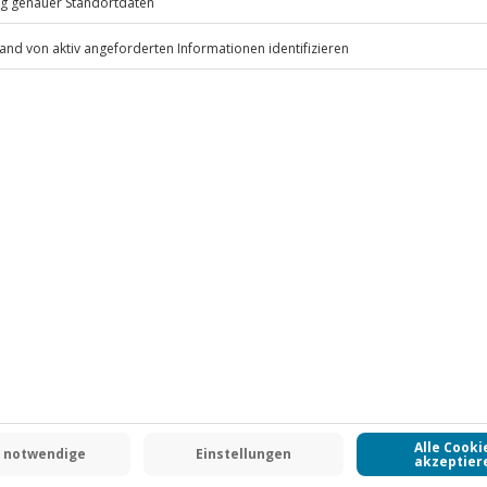
.
Fr: 9-17 Uhr
www.b2b.jochen-schweizer.de/