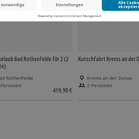
-15% CLUB DEAL
urlaub Bad Rothenfelde für 2 (2
Kutschfahrt Krems an der 
te)
ad Rothenfelde
Krems an der Donau
 Personen
2 Personen
419,90 €