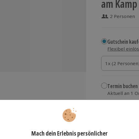
am Kamp f
2 Personen
Gutschein kauf
Flexibel einlö
1x (2 Personen)
1x (2 Personen
1x (2 Personen
Termin buchen
Aktuell an 1 O
Wähle im nächs
klusive Weinverkostung
529,90 €
mantisch dekoriertes Zimmer
Flasche Frizzante auf dem Zimmer
zzgl. Versand
(inkl.
i Anreise