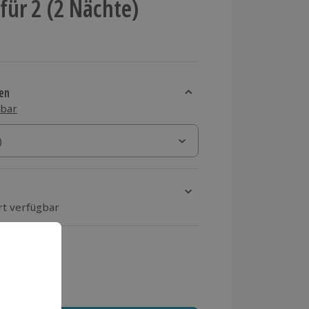
ür 2 (2 Nächte)
en
sbar
)
)
rt verfügbar
ten Schritt einen Termin aus
 MwSt.)