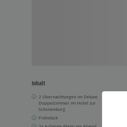
Inhalt
2 Übernachtungen im Deluxe
in
Doppelzimmer im Hotel zur
Ro
Schonenburg
1 
Frühstück
be
2x 4-Gänge-Menü am Abend