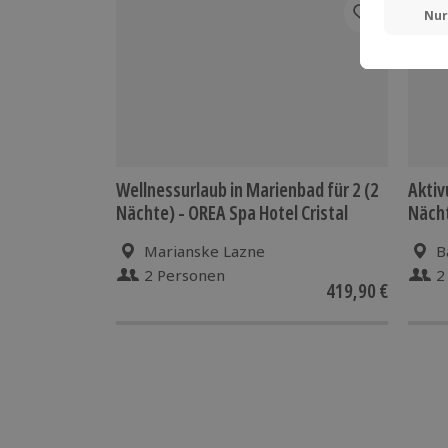
Wellnessurlaub in Marienbad für 2 (2
Aktiv
Nächte) - OREA Spa Hotel Cristal
Näch
Marianske Lazne
B
2 Personen
2
419,90 €