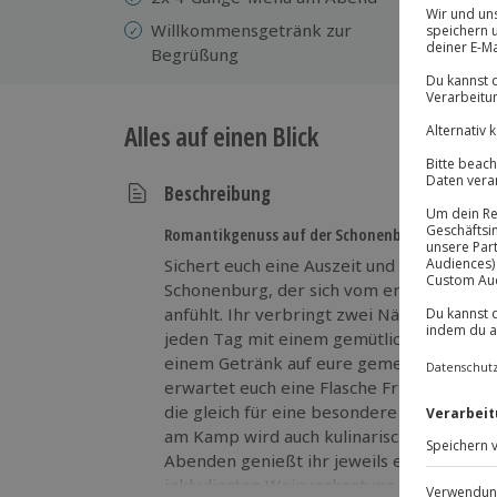
Willkommensgetränk zur
Begrüßung
Alles auf einen Blick
Beschreibung
Romantikgenuss auf der Schonenburg
Sichert euch eine Auszeit und genießt ei
Schonenburg, der sich vom ersten Mome
anfühlt. Ihr verbringt zwei Nächte im D
jeden Tag mit einem gemütlichen Frühstüc
einem Getränk auf eure gemeinsame Pause
erwartet euch eine Flasche Frizzante im 
die gleich für eine besondere Stimmung s
am Kamp wird auch kulinarisch zu einem 
Abenden genießt ihr jeweils ein 4‑Gänge‑
inkludierten Weinverkostung. So erlebt i