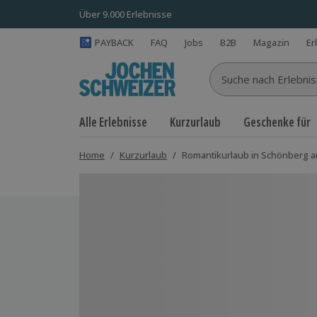
Über 9.000 Erlebnisse
PAYBACK
FAQ
Jobs
B2B
Magazin
Er
Suche nach Erlebnisse
Alle Erlebnisse
Kurzurlaub
Geschenke für
Home
/
Kurzurlaub
/
Romantikurlaub in Schönberg am
Bild 1 von 7