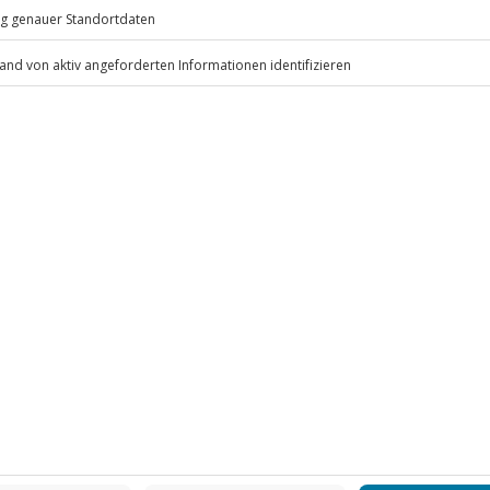
eiten, außer an bundesweiten
ten anfallen (die Kosten sind vor
 inbegriffen
.
Fr: 9-17 Uhr
www.b2b.jochen-schweizer.de/