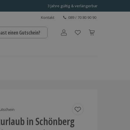
3 Jahre gültig & verlängerbar
Kontakt
089 / 70 80 90 90
hast einen Gutschein?
Benutzerkonto
utschein
urlaub in Schönberg