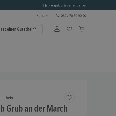
3 Jahre gültig & verlängerbar
Kontakt
089 / 70 80 90 90
hast einen Gutschein?
Benutzerkonto
utschein
ub Grub an der March