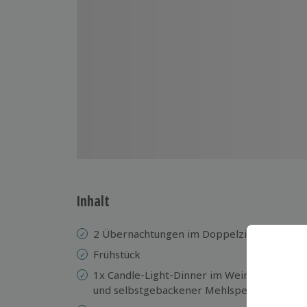
Inhalt
2 Übernachtungen im Doppelzimmer im Wi
Frühstück
1x Candle-Light-Dinner im Weinkeller oder
und selbstgebackener Mehlspeise