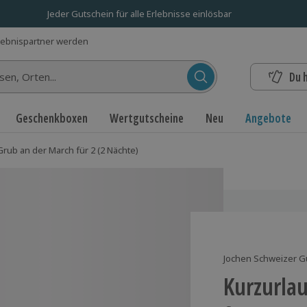
Jeder Gutschein für alle Erlebnisse einlösbar
lebnispartner werden
Du 
n...
Geschenkboxen
Wertgutscheine
Neu
Angebote
rub an der March für 2 (2 Nächte)
Jochen Schweizer G
Kurzurla