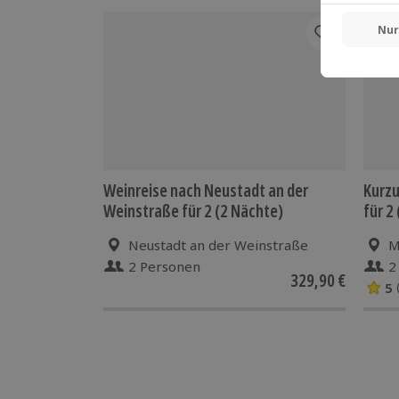
-15%
Weinreise nach Neustadt an der
Kurzu
Weinstraße für 2 (2 Nächte)
für 2
Neustadt an der Weinstraße
M
2 Personen
2
329,90 €
5