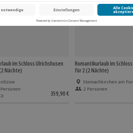
 CLUB DEAL
-15% CLUB DEAL
rlaub im Schloss Ulrichshusen
Romantikurlaub im Schloss
 (2 Nächte)
für 2 (2 Nächte)
oltzow
Steinachkirchen am For
 Personen
2 Personen
359,90 €
(2)