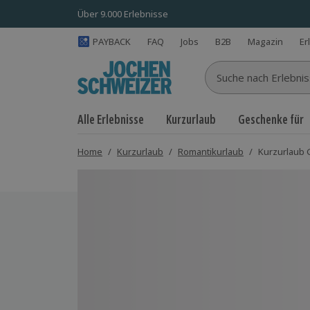
Über 9.000 Erlebnisse
PAYBACK
FAQ
Jobs
B2B
Magazin
Er
Suche nach Erlebnisse
Alle Erlebnisse
Kurzurlaub
Geschenke für
Home
/
Kurzurlaub
/
Romantikurlaub
/
Kurzurlaub G
Bild 1 von 7