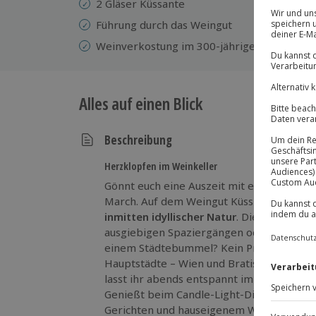
2 Gläser Küssante
Führung durch das Weingut
Weinverkostung im 300-jährigen Kellerge
Alles auf einen Blick
Beschreibung
Herzklopfen im Weinkeller
Gönnt euch eine Auszeit mit einem romant
March. Auf dem Weingut Küssler verbring
inmitten idyllischer Natur
. Die Weinberg
ausgiebigen Spaziergängen oder Radtouren
einem Städtebummel? Kein Problem, denn
Hauptstädte – Wien und Bratislava – lieg
lasst ihr abends entspannt im lauschigen 
Genießt beim Candle-Light-Dinner neben 
Gerichten und hauseigenem Wein ungestö