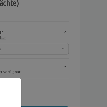
Nächte)
en
sbar
)
)
rt verfügbar
ten Schritt einen Termin aus
 MwSt.)