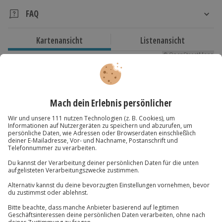
2 Nächte
Landhotel Niederthäler Hof
FAQ
Hotelausstattung:
Verfügbarkeit / Termine
Ist das Restaurant im Hotel behinderten- bzw.
23 Zimmer, Restaurant
Kartenansicht
Listenansicht
Ganzjährig zu bestimmten Terminen verfügbar
rollstuhlgerecht?
Zimmerausstattung:
Ja, das Restaurant im Hotel ist behinderten- bzw.
© OpenStreetMaps
Dusche/WC, TV
Teilnahmebedingungen
rollstuhlgerecht.
Karte in Großansicht
Sonstiges:
Mindestalter des Hauptreisenden: 18 Jahre
Sind Getränke inklusive?
Check-In/Check-Out: ab 10:00 Uhr/bis 12:00 Uhr
Nein, Getränke müssen vor Ort bezahlt werden.
Teilnehmer
Du hast noch Fragen?
Bitte beachte, dass für folgende Leistungen
Zusatzkosten vor Ort anfallen können:
Gutschein gültig für 2 Personen
Sind spezifische Gerichte möglich?
Mitnahme von Hunden
Vegetarische und Glutenfreie Gerichte sind nach
089 / 70 80 90 55
Kinder im Zimmer der Eltern (kostenfrei bis 3
Hinweis
Voranmeldung möglich.
Jahre)
Kontakt & FAQ
Für die lokale Steuer können Zusatzkosten
anfallen (die Kosten sind vor Ort zu begleichen)
Hin- und Rückreise sind im Preis nicht inbegriffen
Jochen Schweizer
GmbH
Mühldorfstraße 8
81671
München