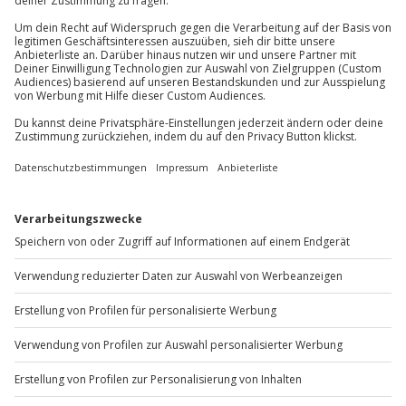
Du erreichst uns telefonisch zu folgenden Zeiten,
außer an bundesweiten Feiertagen:
Mo-Fr: 8-20 Uhr | Sa: 10-16 Uhr
Du möchtest als Firma bestellen?
Sichere Dir attraktive Firmenkunden Vorteile.
+49 89 / 60 60 89 700
Mo-Fr: 9-17 Uhr
b2b@jochen-schweizer.de
www.b2b.jochen-schweizer.de/
Artikelnummer
:
30547