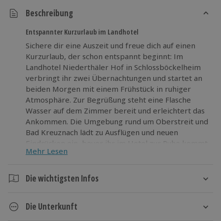
Beschreibung
Entspannter Kurzurlaub im Landhotel
Sichere dir eine Auszeit und freue dich auf einen
Kurzurlaub, der schon entspannt beginnt: Im
Landhotel Niederthäler Hof in Schlossböckelheim
verbringt ihr zwei Übernachtungen und startet an
beiden Morgen mit einem Frühstück in ruhiger
Atmosphäre. Zur Begrüßung steht eine Flasche
Wasser auf dem Zimmer bereit und erleichtert das
Ankommen. Die Umgebung rund um Oberstreit und
Bad Kreuznach lädt zu Ausflügen und neuen
Eindrücken ein, bevor ihr im Hotel zur Ruhe kommt
Mehr Lesen
und neue Kraft sammelt. Macht euren Kurztrip zu
etwas Besonderem und nehmt an diesem Erlebnis
teil!
Die wichtigsten Infos
Dauer
Die Unterkunft
3 Tage