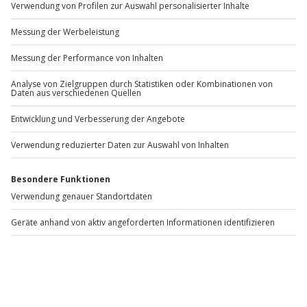
Andere Produkte entdecken
Zauberhafte Unterkünfte
Kurzurlaub mit
W
Schloßböckelheim für 2 (1
romantischem Flair für 2 (2
N
Nacht)
Nächte)
Schloßböckelheim
Rüdesheim am Rhein
2 Personen
2 Personen
89,90 €
249,90 €
4.3
(4)