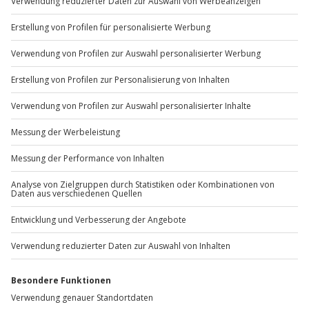
Sichere Dir attraktive Firmenkunden Vorteile.
+49 89 / 60 60 89 700
Mo-Fr: 9-17 Uhr
b2b@jochen-schweizer.de
www.b2b.jochen-schweizer.de/
Artikelnummer
:
12411
Andere Produkte entdecken