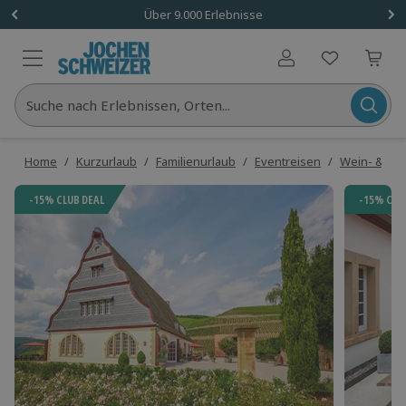
Über 9.000 Erlebnisse
Benutzerkonto
Suche nach Erlebnissen, Orten...
Home
/
Kurzurlaub
/
Familienurlaub
/
Eventreisen
/
Wein- & Ge
-15% CLUB DEAL
-15% CLU