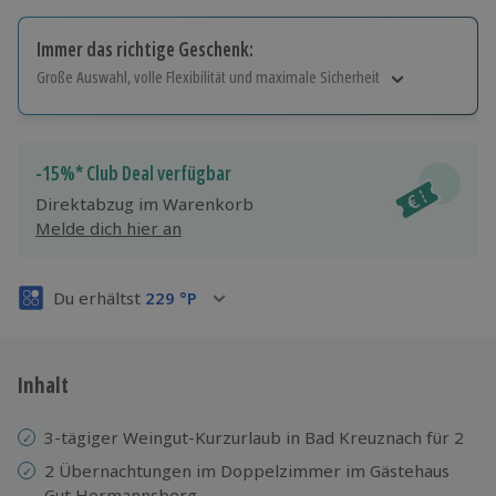
Immer das richtige Geschenk:
Große Auswahl, volle Flexibilität und maximale Sicherheit
Große Auswahl
Über 9.000 Erlebnisse.
Volle Flexibilität
-15%* Club Deal verfügbar
Jeder Gutschein für alle Erlebnisse einlösbar.
Direktabzug im Warenkorb
Maximale Sicherheit
Melde dich hier an
3 Jahre gültig & verlängerbar.
Du erhältst
229
°P
Inhalt
3-tägiger Weingut-Kurzurlaub in Bad Kreuznach für 2
2 Übernachtungen im Doppelzimmer im Gästehaus
Gut Hermannsberg