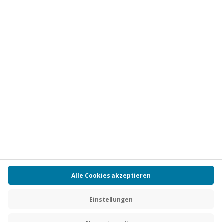
Vertrag widerrufen
FAQs
Kontakt
Zahlungsarten
Über uns
Magazin
Jobs
Partnerprogramm
PAYBACK
Versand und Lieferung
Presse
AGB
Cookie Einstellungen
Datenschutz
Nutzungsbedingungen
Online-Marktplatz
Barrierefreiheit
Grounding Page
Compliance
Impressum
RECHNUNG