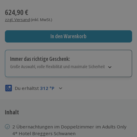
Wähle im nächsten Schritt einen Termin aus
624,90 €
zzgl. Versand
(inkl. MwSt.)
In den Warenkorb
Immer das richtige Geschenk:
Große Auswahl, volle Flexibilität und maximale Sicherheit
Große Auswahl
Über 9.000 Erlebnisse.
Du erhältst
312
°P
Volle Flexibilität
Jeder Gutschein für alle Erlebnisse einlösbar.
Maximale Sicherheit
3 Jahre gültig & verlängerbar.
Inhalt
2 Übernachtungen im Doppelzimmer im Adults Only
4* Hotel Breggers Schwanen