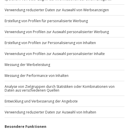
Du möchtest als Firma bestellen?
Sichere Dir attraktive Firmenkunden Vorteile.
+49 89 / 60 60 89 700
Mo-Fr: 9-17 Uhr
b2b@jochen-schweizer.de
www.b2b.jochen-schweizer.de/
Artikelnummer
:
62056
Andere Produkte entdecken