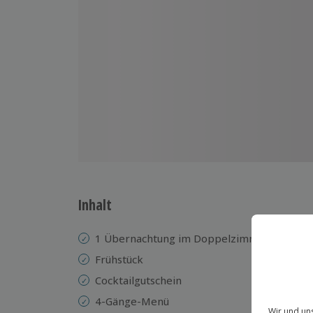
Inhalt
1 Übernachtung im Doppelzimmer im Falk 
Frühstück
Cocktailgutschein
4-Gänge-Menü