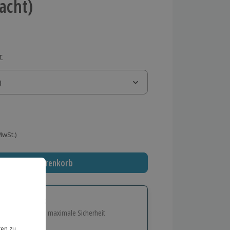
Nacht)
r
)
)
 MwSt.)
In den Warenkorb
tige Geschenk:
e Flexibilität und maximale Sicherheit