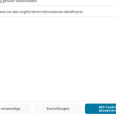
.
Fr: 9-17 Uhr
www.b2b.jochen-schweizer.de/