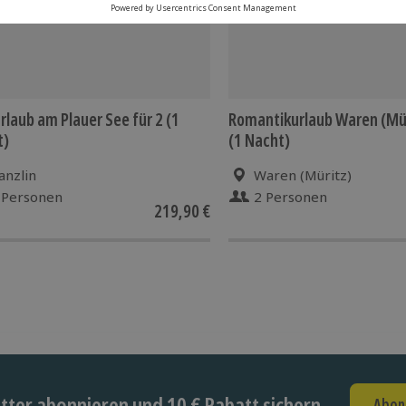
rlaub am Plauer See für 2 (1
Romantikurlaub Waren (Mür
t)
(1 Nacht)
anzlin
Waren (Müritz)
 Personen
2 Personen
219,90 €
ter abonnieren und 10 € Rabatt sichern
Abon