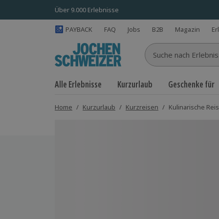
Über 9.000 Erlebnisse
PAYBACK
FAQ
Jobs
B2B
Magazin
Er
Suche nach Erlebnisse
Alle Erlebnisse
Kurzurlaub
Geschenke für
Home
/
Kurzurlaub
/
Kurzreisen
/
Kulinarische Reis
Bild 1 von 6