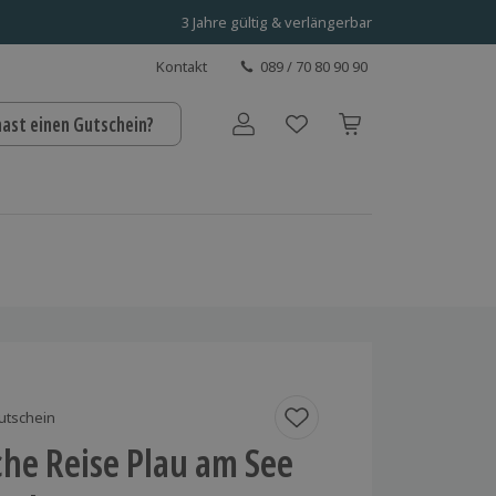
3 Jahre gültig & verlängerbar
Kontakt
089 / 70 80 90 90
hast einen Gutschein?
Benutzerkonto
utschein
che Reise Plau am See