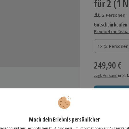
für 2 (1 
2 Personen
Gutschein kaufen
Flexibel einlösba
1x (2 Personen)
1x (2 Personen
1x (2 Personen
249,90 €
zzgl. Versand
(inkl.
Seehotel
Immer das rich
Große Auswahl, voll