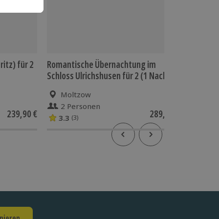
itz) für 2
Romantische Übernachtung im
Kulinari
Schloss Ulrichshusen für 2 (1 Nacht)
2 (1 Nac
Moltzow
Ware
2 Personen
2 P
239,90 €
289,90 €
3.3
4
(3)
(2)
nieren