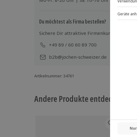
Mo-Fr: 8-20 Uhr | Sa: 10-16 Uhr
Du möchtest als Firma bestellen?
Sichere Dir attraktive Firmenkunden Vorteile
+49 89 / 60 60 89 700
Mo-
b2b@jochen-schweizer.de
Artikelnummer
:
34761
Andere Produkte entdecken