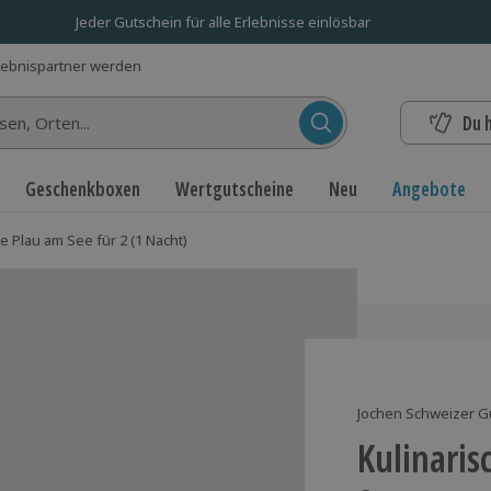
Jeder Gutschein für alle Erlebnisse einlösbar
lebnispartner werden
Du 
n...
Geschenkboxen
Wertgutscheine
Neu
Angebote
e Plau am See für 2 (1 Nacht)
Jochen Schweizer G
Kulinaris