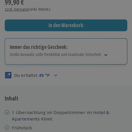
99,90 €
zzgl. Versand
(inkl. MwSt.)
In den Warenkorb
Immer das richtige Geschenk:
Große Auswahl, volle Flexibilität und maximale Sicherheit
Große Auswahl
Über 9.000 Erlebnisse.
Du erhältst
49
°P
Volle Flexibilität
Jeder Gutschein für alle Erlebnisse einlösbar.
Maximale Sicherheit
3 Jahre gültig & verlängerbar.
Inhalt
1 Übernachtung im Doppelzimmer im
Hotel &
Apartements Klimt
Frühstück