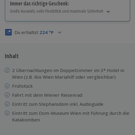
Immer das richtige Geschenk:
Große Auswahl, volle Flexibilität und maximale Sicherheit
Große Auswahl
Über 9.000 Erlebnisse.
Du erhältst
224
°P
Volle Flexibilität
Jeder Gutschein für alle Erlebnisse einlösbar.
Maximale Sicherheit
3 Jahre gültig & verlängerbar.
Inhalt
2 Übernachtungen im Doppelzimmer im 3* Hotel in
Wien (z.B. ibis Wien Mariahilf oder vergleichbar)
Frühstück
Fahrt mit dem Wiener Riesenrad
Eintritt zum Stephansdom inkl. Audioguide
Eintritt zum Dom-Museum Wien mit Führung durch die
Katakomben