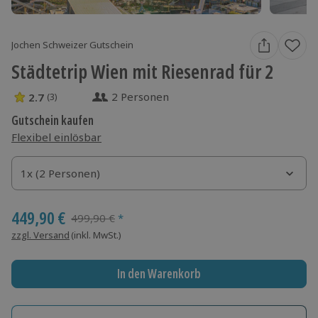
Jochen Schweizer Gutschein
Städtetrip Wien mit Riesenrad für 2
2 Personen
2.7
(3)
2.7 Sterne von 5 aus 3 Bewertungen
Gutschein kaufen
Flexibel einlösbar
1x (2 Personen)
1x (2 Personen)
1x (2 Personen)
449,90 €
Streichpreis
499,90 €
*
zzgl. Versand
(inkl. MwSt.)
In den Warenkorb