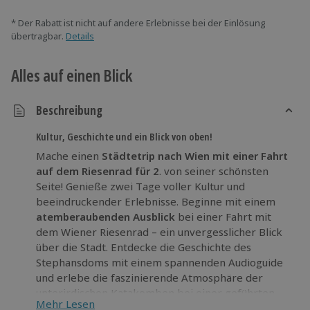
* Der Rabatt ist nicht auf andere Erlebnisse bei der Einlösung
übertragbar.
Details
Alles auf einen Blick
Beschreibung
Kultur, Geschichte und ein Blick von oben!
Mache einen
Städtetrip nach
Wien mit einer Fahrt
auf dem Riesenrad für 2
. von seiner schönsten
Seite! Genieße zwei Tage voller Kultur und
beeindruckender Erlebnisse. Beginne mit einem
atemberaubenden Ausblick
bei einer Fahrt mit
dem Wiener Riesenrad – ein unvergesslicher Blick
über die Stadt. Entdecke die Geschichte des
Stephansdoms mit einem spannenden Audioguide
und erlebe die faszinierende Atmosphäre der
unterirdischen Katakomben bei einer geführten
Mehr Lesen
Tour. Das
Dom Museum Wien
entführt dich in die