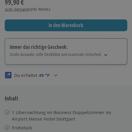
99,90 €
zzgl. Versand
(inkl. MwSt.)
In den Warenkorb
Immer das richtige Geschenk:
Große Auswahl, volle Flexibilität und maximale Sicherheit
Große Auswahl
Über 9.000 Erlebnisse.
Du erhältst
49
°P
Volle Flexibilität
Jeder Gutschein für alle Erlebnisse einlösbar.
Maximale Sicherheit
3 Jahre gültig & verlängerbar.
Inhalt
1 Übernachtung im Business Doppelzimmer im
Airport Messe Hotel Stuttgart
Frühstück