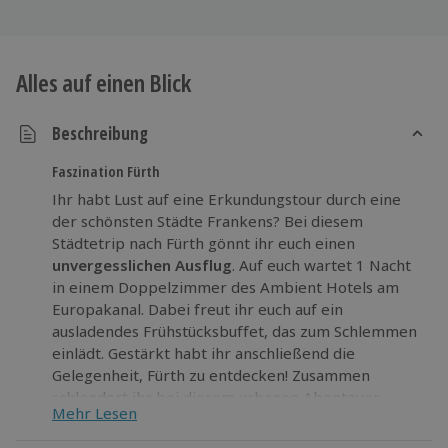
Alles auf einen Blick
Beschreibung
Faszination Fürth
Ihr habt Lust auf eine Erkundungstour durch eine
der schönsten Städte Frankens? Bei diesem
Städtetrip nach Fürth gönnt ihr euch einen
unvergesslichen Ausflug
. Auf euch wartet 1 Nacht
in einem Doppelzimmer des Ambient Hotels am
Europakanal. Dabei freut ihr euch auf ein
ausladendes Frühstücksbuffet, das zum Schlemmen
einlädt. Gestärkt habt ihr anschließend die
Gelegenheit, Fürth zu entdecken! Zusammen
schlendert ihr bei diesem urbanen Abenteuer
Mehr Lesen
durch die historische Altstadt. Fürth punktet dabei
nicht nur mit ausladenden Parks, sondern auch mit