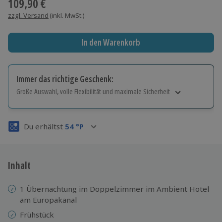
109,90 €
zzgl. Versand
(inkl. MwSt.)
In den Warenkorb
Immer das richtige Geschenk:
Große Auswahl, volle Flexibilität und maximale Sicherheit
Große Auswahl
Über 9.000 Erlebnisse.
Du erhältst
54
°P
Volle Flexibilität
Jeder Gutschein für alle Erlebnisse einlösbar.
Maximale Sicherheit
3 Jahre gültig & verlängerbar.
Inhalt
1 Übernachtung im Doppelzimmer im Ambient Hotel
am Europakanal
Frühstück