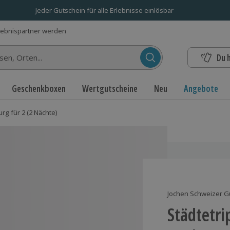
Jeder Gutschein für alle Erlebnisse einlösbar
lebnispartner werden
Du 
n...
Geschenkboxen
Wertgutscheine
Neu
Angebote
rg für 2 (2 Nächte)
Jochen Schweizer G
Städtetri