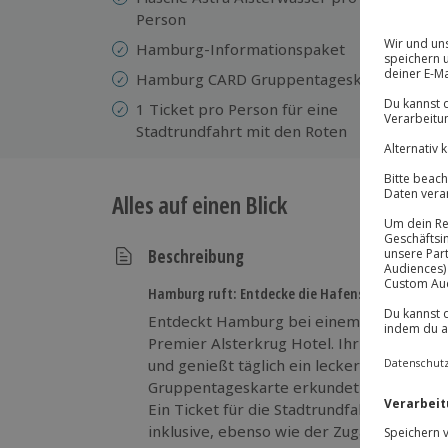
Person
We
Hamburg-Informationspaket
Ko
Le
Hamburg CARD Gruppentageskarte
Ba
1 Ticket pro Person für eine
de
Stadtrundfahrt mit den Roten
Alles auf einen Blick
Beschreibung
Hamburg ruft: Entdecke die Hafenstadt!
Entdeckt Hamburg bei einem 2-tägigen K
Premier Alsterkrug Hotel. Ihr übernach
und genießt täglich ein leckeres Frühstü
Gruppentageskarte erkundet ihr die Han
Ein Ticket für die Stadtrundfahrt mit den
inklusive, ebenso wie der Zugang zum als