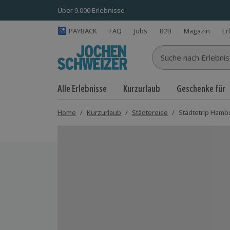
Über 9.000 Erlebnisse
PAYBACK
FAQ
Jobs
B2B
Magazin
Er
Suche nach Erlebnisse
Alle Erlebnisse
Kurzurlaub
Geschenke für
Home
/
Kurzurlaub
/
Städtereise
/
Städtetrip Hambu
Bild 1 von 11