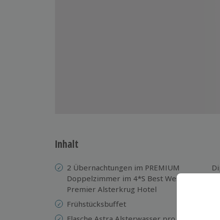
Inhalt
2 Übernachtungen im PREMIUM
Di
Doppelzimmer im 4*S Best Western
HB
Premier Alsterkrug Hotel
WL
Frühstücksbuffet
Mö
Flasche Astra Alsterwasser pro
Nu