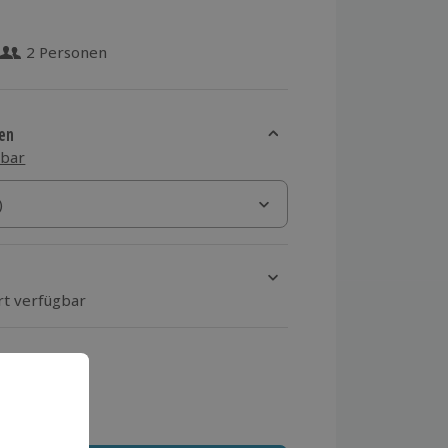
2 Personen
 aus 13 Bewertungen
en
sbar
)
)
rt verfügbar
ten Schritt einen Termin aus
 MwSt.)