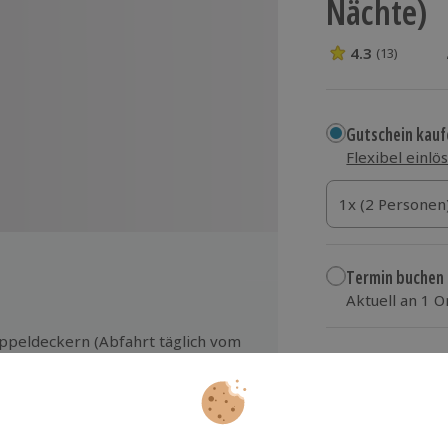
Nächte)
4.3
(13)
4.3 Sterne von 5
Gutschein kauf
Flexibel einlö
1x (2 Personen)
1x (2 Personen
1x (2 Personen
Termin buchen
Aktuell an 1 O
Wähle im nächs
ppeldeckern (Abfahrt täglich vom
F oder den Landungsbrücken)
424,90 €
AN, Smart-TV mit Streaming-
zzgl. Versand
(inkl.
glichkeit
tzung des alsterSPA