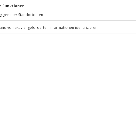
enfrei, vegetarisch) auf Anfrage
Jochen Schweizer
GmbH
Mühldorfstraße 8
ngen Zusatzkosten vor Ort
81671
München
eiten, außer an bundesweiten
is 12 Jahre)
am Vormittag des Anreisetages in
 jederzeit formell im Hotel
 15 Uhr) und erhaltet dann die
 inbegriffen
.
Fr: 9-17 Uhr
www.b2b.jochen-schweizer.de/