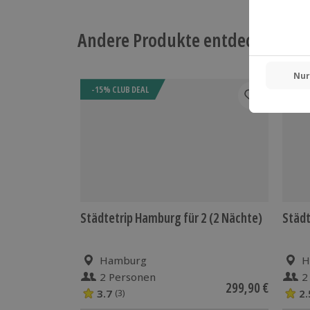
Andere Produkte entdecken
-15% CLUB DEAL
-15%
Städtetrip Hamburg für 2 (2 Nächte)
Städt
Hamburg
H
2 Personen
2
299,90 €
3.7
2.
(3)