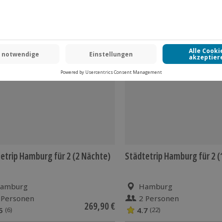
 CLUB DEAL
-15% CLUB DEAL
etrip Hamburg für 2 (2 Nächte)
Städtetrip Hamburg für 2 (
amburg
Hamburg
 Personen
2 Personen
269,90 €
5
4.7
(6)
(22)