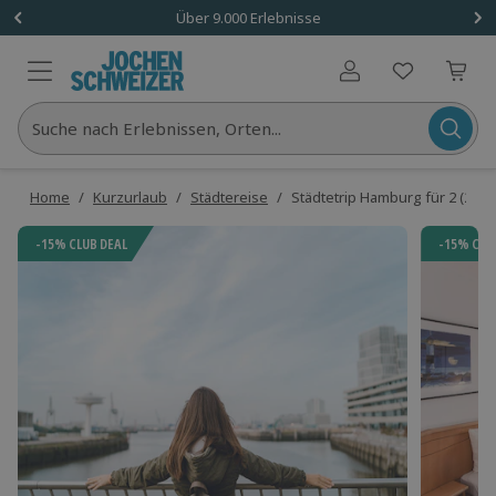
Über 9.000 Erlebnisse
Benutzerkonto
Suche nach Erlebnissen, Orten...
Home
/
Kurzurlaub
/
Städtereise
/
Städtetrip Hamburg für 2 (2 Nä
-15% CLUB DEAL
-15% CLU