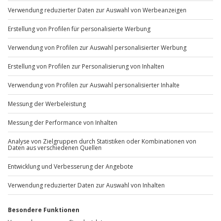
Du möchtest als Firma bestellen?
Sichere Dir attraktive Firmenkunden Vorteile.
+49 89 / 60 60 89 700
Mo-Fr: 9-17 Uhr
b2b@jochen-schweizer.de
www.b2b.jochen-schweizer.de/
Artikelnummer
:
58332
Andere Produkte entdecken