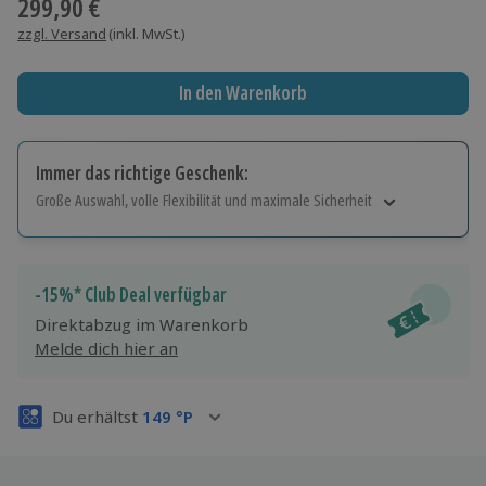
299,90 €
zzgl. Versand
(inkl. MwSt.)
In den Warenkorb
Immer das richtige Geschenk:
Große Auswahl, volle Flexibilität und maximale Sicherheit
Große Auswahl
Über 9.000 Erlebnisse.
Volle Flexibilität
-15%* Club Deal verfügbar
Jeder Gutschein für alle Erlebnisse einlösbar.
Direktabzug im Warenkorb
Maximale Sicherheit
Melde dich hier an
3 Jahre gültig & verlängerbar.
Du erhältst
149
°P