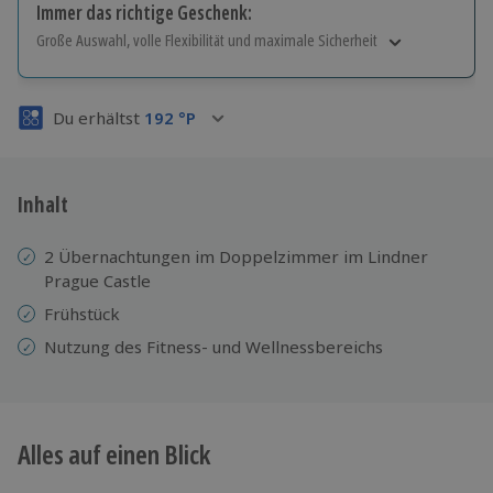
Immer das richtige Geschenk:
Große Auswahl, volle Flexibilität und maximale Sicherheit
Große Auswahl
Über 9.000 Erlebnisse.
Du erhältst
192
°P
Volle Flexibilität
Jeder Gutschein für alle Erlebnisse einlösbar.
Maximale Sicherheit
3 Jahre gültig & verlängerbar.
Inhalt
2 Übernachtungen im Doppelzimmer im Lindner
Prague Castle
Frühstück
Nutzung des Fitness- und Wellnessbereichs
Alles auf einen Blick