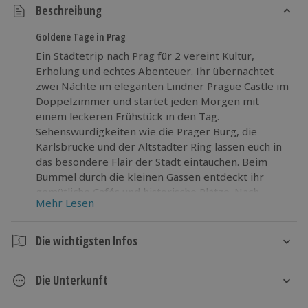
Beschreibung
Goldene Tage in Prag
Ein Städtetrip nach Prag für 2 vereint Kultur,
Erholung und echtes Abenteuer. Ihr übernachtet
zwei Nächte im eleganten Lindner Prague Castle im
Doppelzimmer und startet jeden Morgen mit
einem leckeren Frühstück in den Tag.
Sehenswürdigkeiten wie die Prager Burg, die
Karlsbrücke und der Altstädter Ring lassen euch in
das besondere Flair der Stadt eintauchen. Beim
Bummel durch die kleinen Gassen entdeckt ihr
gemütliche Cafés und historische Plätze. Nach
Mehr Lesen
einem erlebnisreichen Tag lädt der Fitness- und
Wellnessbereich zum Trainieren oder Entspannen
ein. So kombiniert dieser Städtetrip nach Prag
Die wichtigsten Infos
geschichtliches Ambiente mit modernem Komfort
Dauer
und sorgt für eine gelungene Auszeit. Nehmt euch
Die Unterkunft
Zeit zum Entdecken und lasst euch von der
3 Tage
Goldenen Stadt in ihren Bann ziehen.
2 Nächte
Lindner Prague Castle