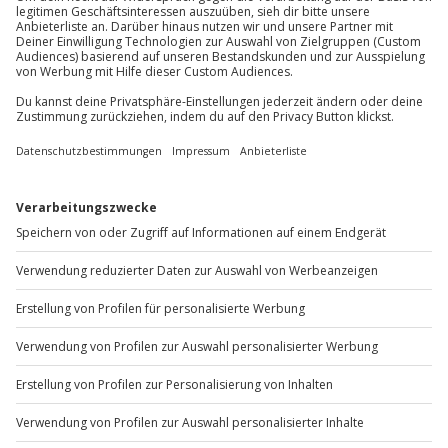
Parkplatz
Du möchtest als Firma bestellen?
Sichere Dir attraktive Firmenkunden Vorteile.
+49 89 / 60 60 89 700
Mo-Fr: 9-17 Uhr
b2b@jochen-schweizer.de
www.b2b.jochen-schweizer.de/
Artikelnummer
:
65226
Andere Produkte entdecken