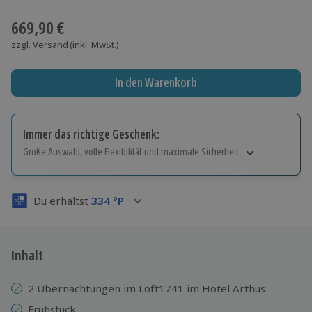
Wähle im nächsten Schritt einen Termin aus
669,90 €
zzgl. Versand
(inkl. MwSt.)
In den Warenkorb
Immer das richtige Geschenk:
Große Auswahl, volle Flexibilität und maximale Sicherheit
Große Auswahl
Über 9.000 Erlebnisse.
Du erhältst
334
°P
Volle Flexibilität
Jeder Gutschein für alle Erlebnisse einlösbar.
Maximale Sicherheit
3 Jahre gültig & verlängerbar.
Inhalt
2 Übernachtungen im Loft1741 im Hotel Arthus
Frühstück