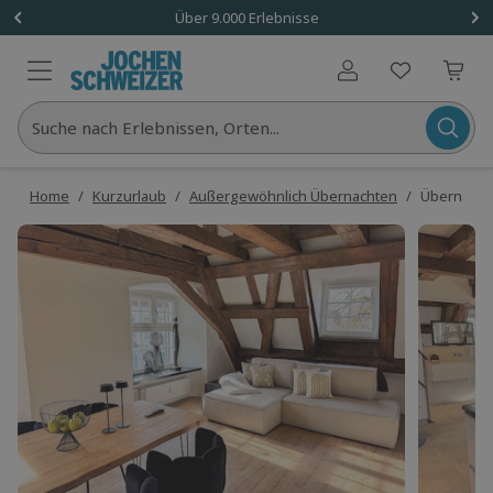
Über 9.000 Erlebnisse
Benutzerkonto
Suche nach Erlebnissen, Orten...
Home
/
Kurzurlaub
/
Außergewöhnlich Übernachten
/
Übernachte