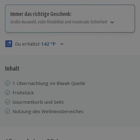
Immer das richtige Geschenk:
Große Auswahl, volle Flexibilität und maximale Sicherheit
Große Auswahl
Über 9.000 Erlebnisse.
Du erhältst
142
°P
Volle Flexibilität
Jeder Gutschein für alle Erlebnisse einlösbar.
Maximale Sicherheit
3 Jahre gültig & verlängerbar.
Inhalt
1 Übernachtung im Biwak Quelle
Frühstück
Gourmetkorb und Sekt
Nutzung des Wellnessbereiches