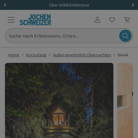
Über 9.000 Erlebnisse
Benutzerkonto
Suche nach Erlebnissen, Orten...
Home
/
Kurzurlaub
/
Außergewöhnlich Übernachten
/
Biwak Übern