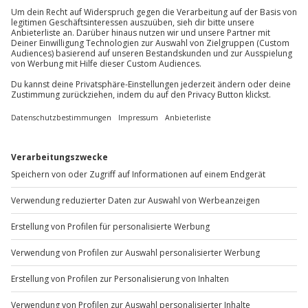
außer an bundesweiten Feiertagen:
Mo-Fr: 8-20 Uhr | Sa: 10-16 Uhr
Du möchtest als Firma bestellen?
Sichere Dir attraktive Firmenkunden Vorteile.
+49 89 / 60 60 89 700
Mo-Fr: 9-17 Uhr
b2b@jochen-schweizer.de
www.b2b.jochen-schweizer.de/
Artikelnummer
:
13667
Andere Produkte entdecken