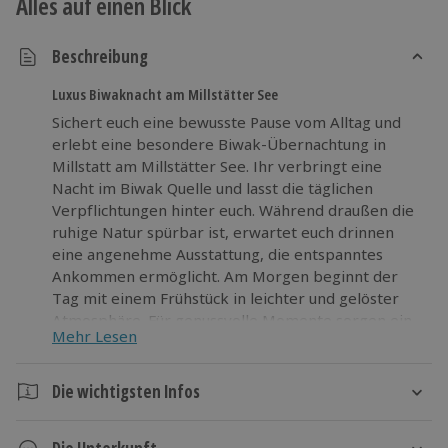
Alles auf einen Blick
Beschreibung
Luxus Biwaknacht am Millstätter See
Sichert euch eine bewusste Pause vom Alltag und
erlebt eine besondere Biwak-Übernachtung in
Millstatt am Millstätter See. Ihr verbringt eine
Nacht im Biwak Quelle und lasst die täglichen
Verpflichtungen hinter euch. Während draußen die
ruhige Natur spürbar ist, erwartet euch drinnen
eine angenehme Ausstattung, die entspanntes
Ankommen ermöglicht. Am Morgen beginnt der
Tag mit einem Frühstück in leichter und gelöster
Atmosphäre. Für genussvolle Momente sorgen ein
Mehr Lesen
Gourmetkorb und eine Flasche Sekt, die den
Aufenthalt geschmackvoll abrunden. Wenn ihr
anschließend weiter entspannen möchtet, bietet
Die wichtigsten Infos
der Wellnessbereich Gelegenheit, Körper und Geist
Dauer
zur Ruhe kommen zu lassen. Dieses Naturerlebnis