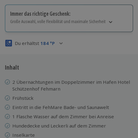
Immer das richtige Geschenk:
Große Auswahl, volle Flexibilität und maximale Sicherheit
Große Auswahl
Über 9.000 Erlebnisse.
Du erhältst
184
°P
Volle Flexibilität
Jeder Gutschein für alle Erlebnisse einlösbar.
Maximale Sicherheit
3 Jahre gültig & verlängerbar.
Inhalt
2 Übernachtungen im Doppelzimmer im Hafen Hotel
Schützenhof Fehmarn
Frühstück
Eintritt in die FehMare Bade- und Saunawelt
1 Flasche Wasser auf dem Zimmer bei Anreise
Hundedecke und Leckerli auf dem Zimmer
Inselkarte