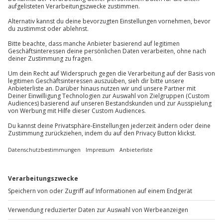
Du hast noch Fragen?
Check-In/Check-Out: ab 15:00 Uhr/bis 11:00 Uhr
Teilnahmebedingungen
Entfernung zum nächstgelegenen Bahnhof: 2 km
089 / 70 80 90 55
Mindestalter des Hauptreisenden: 18 Jahre
Bitte beachte, dass für folgende Leistungen
Teilnahme für Personen mit Handicap nach
Zusatzkosten vor Ort anfallen können:
Kontakt & FAQ
Absprache mit dem Veranstalter
Mitnahme von Hunden
Kinder im Zimmer der Eltern (kostenfrei bis 1
Jochen Schweizer
GmbH
Teilnehmer
Jahr)
Mühldorfstraße 8
Gutschein gültig für 2 Personen
81671
München
Du erreichst uns telefonisch zu folgenden Zeiten,
Hinweis
außer an bundesweiten Feiertagen:
Für die lokale Steuer können Zusatzkosten
Mo-Fr: 8-20 Uhr | Sa: 10-16 Uhr
anfallen (die Kosten sind vor Ort zu begleichen)
Hin- und Rückreise sind im Preis nicht inbegriffen
Bitte vorab über die Öffnungszeiten der
Du möchtest als Firma bestellen?
FehMare Bade- und Saunawelt informieren
Sichere Dir attraktive Firmenkunden Vorteile.
+49 89 / 60 60 89 700