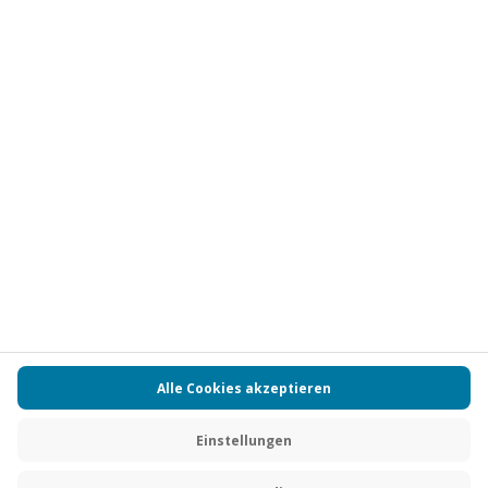
Vertrag widerrufen
FAQs
Kontakt
Zahlungsarten
Über uns
Magazin
Jobs
Partnerprogramm
PAYBACK
Versand und Lieferung
Presse
AGB
Cookie Einstellungen
Datenschutz
Nutzungsbedingungen
Online-Marktplatz
Barrierefreiheit
Grounding Page
Compliance
Impressum
RECHNUNG