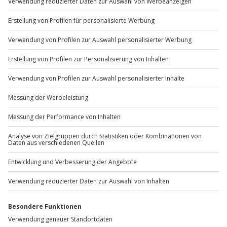
Sichere Dir attraktive Firmenkunden Vorteile.
Hin- und Rückreise sind im Preis nicht inbegriffen
+49 89 / 60 60 89 700
Mo-Fr: 9-17 Uhr
b2b@jochen-schweizer.de
www.b2b.jochen-schweizer.de/
Artikelnummer
:
61031
Andere Produkte entdecken