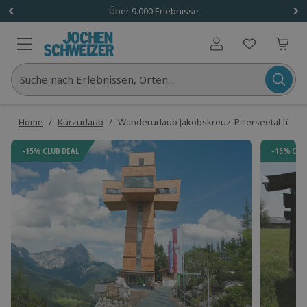
Über 9.000 Erlebnisse
Benutzerkonto
Suche nach Erlebnissen, Orten...
Home
/
Kurzurlaub
/
Wanderurlaub Jakobskreuz-Pillerseetal für 2 (
-15% CLUB DEAL
-15% CLU