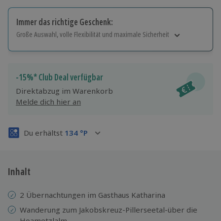
Immer das richtige Geschenk:
Große Auswahl, volle Flexibilität und maximale Sicherheit
Große Auswahl
Über 9.000 Erlebnisse.
Volle Flexibilität
-15%* Club Deal verfügbar
Jeder Gutschein für alle Erlebnisse einlösbar.
Direktabzug im Warenkorb
Maximale Sicherheit
Melde dich hier an
3 Jahre gültig & verlängerbar.
Du erhältst
134
°P
Inhalt
2 Übernachtungen im Gasthaus Katharina
Wanderung zum Jakobskreuz-Pillerseetal-über die
Hoametzlalm