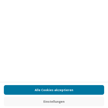
Vertrag widerrufen
FAQs
Kontakt
Zahlungsarten
Über uns
Magazin
Jobs
Partnerprogramm
PAYBACK
Versand und Lieferung
Presse
AGB
Cookie Einstellungen
Datenschutz
Nutzungsbedingungen
Online-Marktplatz
Barrierefreiheit
Grounding Page
Compliance
Impressum
RECHNUNG