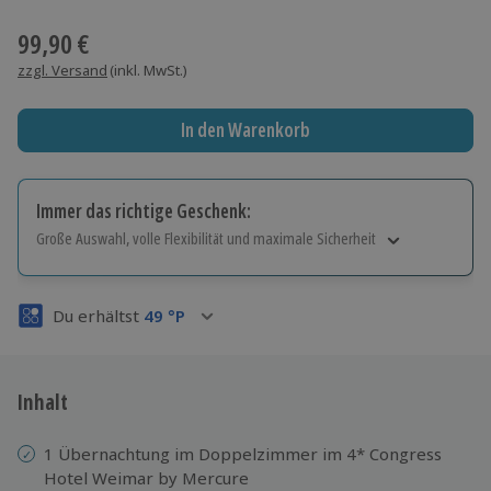
Wähle im nächsten Schritt einen Termin aus
99,90 €
zzgl. Versand
(inkl. MwSt.)
In den Warenkorb
Immer das richtige Geschenk:
Große Auswahl, volle Flexibilität und maximale Sicherheit
Große Auswahl
Über 9.000 Erlebnisse.
Du erhältst
49
°P
Volle Flexibilität
Jeder Gutschein für alle Erlebnisse einlösbar.
Maximale Sicherheit
3 Jahre gültig & verlängerbar.
Inhalt
1 Übernachtung im Doppelzimmer im 4* Congress
Hotel Weimar by Mercure