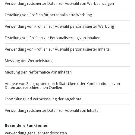
Sichere Dir attraktive Firmenkunden Vorteile.
+49 89 / 60 60 89 700
Mo-Fr: 9-17 Uhr
b2b@jochen-schweizer.de
www.b2b.jochen-schweizer.de/
Artikelnummer
:
23971
Andere Produkte entdecken