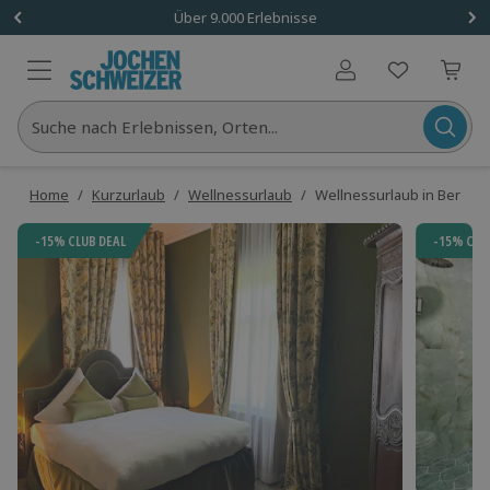
Über 9.000 Erlebnisse
Benutzerkonto
Suche nach Erlebnissen, Orten...
Home
/
Kurzurlaub
/
Wellnessurlaub
/
Wellnessurlaub in Bertsdor
-15% CLUB DEAL
-15% CLU