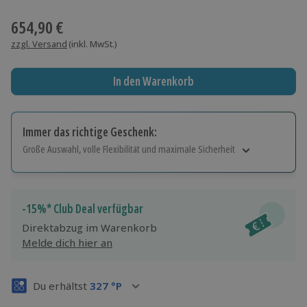
Wähle im nächsten Schritt einen Termin aus
654,90 €
zzgl. Versand
(inkl. MwSt.)
In den Warenkorb
Immer das richtige Geschenk:
Große Auswahl, volle Flexibilität und maximale Sicherheit
Große Auswahl
Über 9.000 Erlebnisse.
Volle Flexibilität
-15%* Club Deal verfügbar
Jeder Gutschein für alle Erlebnisse einlösbar.
Direktabzug im Warenkorb
Maximale Sicherheit
Melde dich hier an
3 Jahre gültig & verlängerbar.
Du erhältst
327
°P