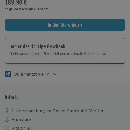
189,90 €
zzgl. Versand
(inkl. MwSt.)
In den Warenkorb
Immer das richtige Geschenk:
Große Auswahl, volle Flexibilität und maximale Sicherheit
Große Auswahl
Über 9.000 Erlebnisse.
Du erhältst
94
°P
Volle Flexibilität
Jeder Gutschein für alle Erlebnisse einlösbar.
Maximale Sicherheit
3 Jahre gültig & verlängerbar.
Inhalt
1 Übernachtung im Dorint Parkhotel Meißen
Frühstück
Vitaldrink