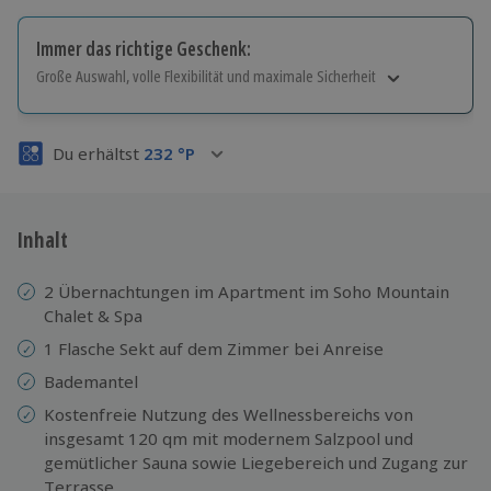
Immer das richtige Geschenk:
Große Auswahl, volle Flexibilität und maximale Sicherheit
Große Auswahl
Über 9.000 Erlebnisse.
Du erhältst
232
°P
Volle Flexibilität
Jeder Gutschein für alle Erlebnisse einlösbar.
Maximale Sicherheit
3 Jahre gültig & verlängerbar.
Inhalt
2 Übernachtungen im Apartment im Soho Mountain
Chalet & Spa
1 Flasche Sekt auf dem Zimmer bei Anreise
Bademantel
Kostenfreie Nutzung des Wellnessbereichs von
insgesamt 120 qm mit modernem Salzpool und
gemütlicher Sauna sowie Liegebereich und Zugang zur
Terrasse