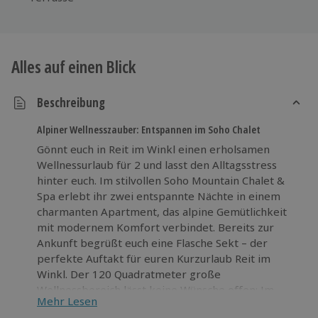
Alles auf einen Blick
Beschreibung
Alpiner Wellnesszauber: Entspannen im Soho Chalet
Gönnt euch in Reit im Winkl einen erholsamen
Wellnessurlaub für 2 und lasst den Alltagsstress
hinter euch. Im stilvollen Soho Mountain Chalet &
Spa erlebt ihr zwei entspannte Nächte in einem
charmanten Apartment, das alpine Gemütlichkeit
mit modernem Komfort verbindet. Bereits zur
Ankunft begrüßt euch eine Flasche Sekt – der
perfekte Auftakt für euren Kurzurlaub Reit im
Winkl. Der 120 Quadratmeter große
Wellnessbereich lässt keine Wünsche offen: Im
Mehr Lesen
warmen Salzpool treiben, in der wohltuenden