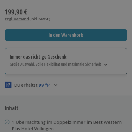
Wähle im nächsten Schritt einen Termin aus
199,90 €
zzgl. Versand
(inkl. MwSt.)
In den Warenkorb
Immer das richtige Geschenk:
Große Auswahl, volle Flexibilität und maximale Sicherheit
Große Auswahl
Über 9.000 Erlebnisse.
Du erhältst
99
°P
Volle Flexibilität
Jeder Gutschein für alle Erlebnisse einlösbar.
Maximale Sicherheit
3 Jahre gültig & verlängerbar.
Inhalt
1 Übernachtung im Doppelzimmer im Best Western
Plus Hotel Willingen