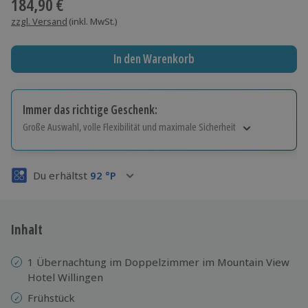
184,90 €
zzgl. Versand
(inkl. MwSt.)
In den Warenkorb
Immer das richtige Geschenk:
Große Auswahl, volle Flexibilität und maximale Sicherheit
Große Auswahl
Über 9.000 Erlebnisse.
Du erhältst
92
°P
Volle Flexibilität
Jeder Gutschein für alle Erlebnisse einlösbar.
Maximale Sicherheit
3 Jahre gültig & verlängerbar.
Inhalt
1 Übernachtung im Doppelzimmer im Mountain View
Hotel Willingen
Frühstück