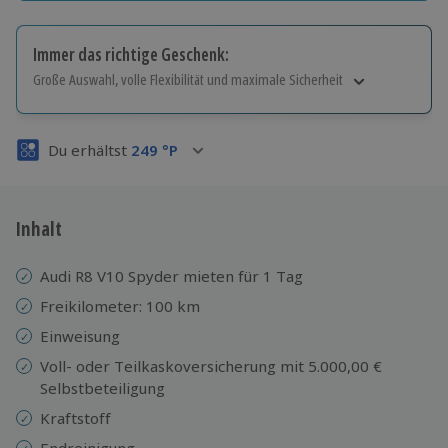
Immer das richtige Geschenk:
Große Auswahl, volle Flexibilität und maximale Sicherheit
Große Auswahl
Über 9.000 Erlebnisse.
Du erhältst
249
°P
Volle Flexibilität
Jeder Gutschein für alle Erlebnisse einlösbar.
Maximale Sicherheit
3 Jahre gültig & verlängerbar.
Inhalt
Audi R8 V10 Spyder mieten für 1 Tag
Freikilometer: 100 km
Einweisung
Voll- oder Teilkaskoversicherung mit 5.000,00 €
Selbstbeteiligung
Kraftstoff
Endreinigung