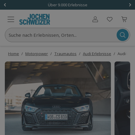
Über 9.000 Erlebnisse
Benutzerkonto
Suche nach Erlebnissen, Orten...
Home
/
Motorpower
/
Traumautos
/
Audi Erlebnisse
/
Audi R8 m